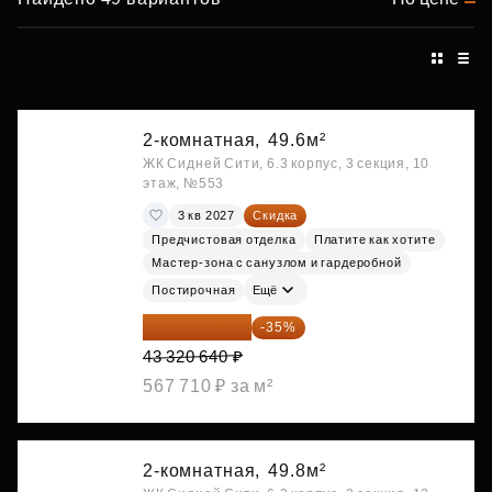
2-комнатная,
49.6м²
ЖК Сидней Сити, 6.3 корпус, 3 секция, 10
этаж, №553
3 кв 2027
Скидка
Предчистовая отделка
Платите как хотите
Мастер-зона с санузлом и гардеробной
Постирочная
Ещё
28 158 416 ₽
-35%
43 320 640 ₽
567 710 ₽ за м²
2-комнатная,
49.8м²