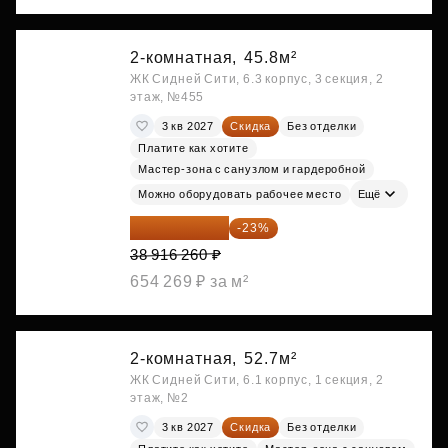
2-комнатная,
45.8м²
ЖК Сидней Сити, 6.3 корпус, 3 секция, 2
этаж, №455
3 кв 2027
Скидка
Без отделки
Платите как хотите
Мастер-зона с санузлом и гардеробной
Можно оборудовать рабочее место
Ещё
29 965 520 ₽
-23%
38 916 260 ₽
654 269 ₽ за м²
2-комнатная,
52.7м²
ЖК Сидней Сити, 6.1 корпус, 1 секция, 2
этаж, №2
3 кв 2027
Скидка
Без отделки