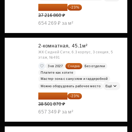
28 656 982 ₽
-23%
37 216 860 ₽
654 269 ₽ за м²
2-комнатная,
45.1м²
ЖК Сидней Сити, 6.3 корпус, 3 секция, 5
этаж, №491
3 кв 2027
Скидка
Без отделки
Платите как хотите
Мастер-зона с санузлом и гардеробной
Можно оборудовать рабочее место
Ещё
29 646 440 ₽
-23%
38 501 870 ₽
657 349 ₽ за м²