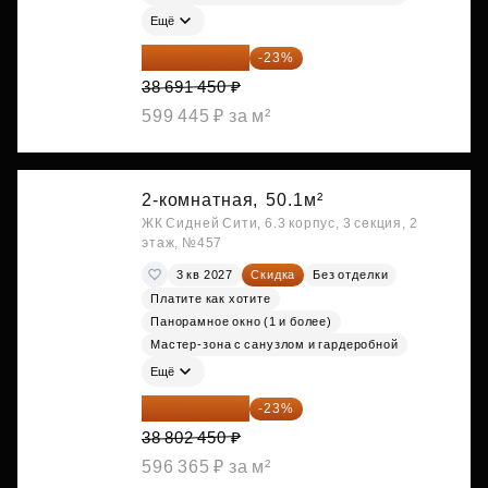
Ещё
29 792 417 ₽
-23%
38 691 450 ₽
599 445 ₽ за м²
2-комнатная,
50.1м²
ЖК Сидней Сити, 6.3 корпус, 3 секция, 2
этаж, №457
3 кв 2027
Скидка
Без отделки
Платите как хотите
Панорамное окно (1 и более)
Мастер-зона с санузлом и гардеробной
Ещё
29 877 887 ₽
-23%
38 802 450 ₽
596 365 ₽ за м²