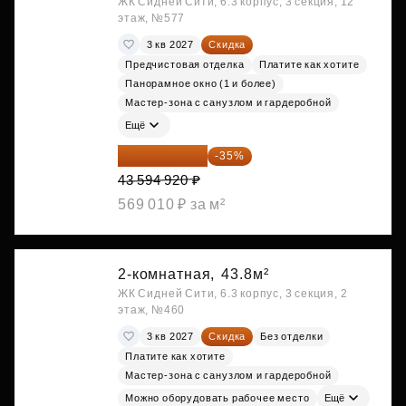
ЖК Сидней Сити, 6.3 корпус, 3 секция, 12
этаж, №577
3 кв 2027
Скидка
Предчистовая отделка
Платите как хотите
Панорамное окно (1 и более)
Мастер-зона с санузлом и гардеробной
Ещё
28 336 698 ₽
-35%
43 594 920 ₽
569 010 ₽ за м²
2-комнатная,
43.8м²
ЖК Сидней Сити, 6.3 корпус, 3 секция, 2
этаж, №460
3 кв 2027
Скидка
Без отделки
Платите как хотите
Мастер-зона с санузлом и гардеробной
Можно оборудовать рабочее место
Ещё