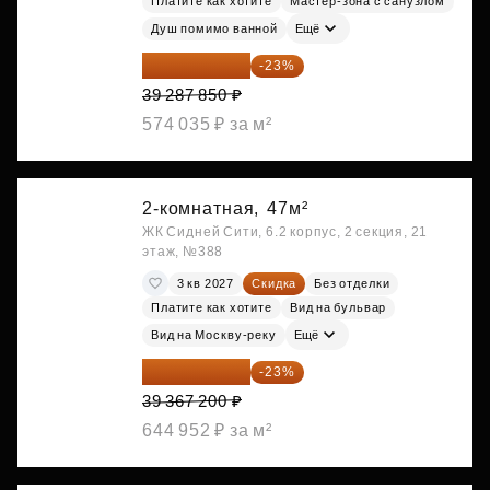
Платите как хотите
Мастер-зона с санузлом
Душ помимо ванной
Ещё
30 251 645 ₽
-23%
39 287 850 ₽
574 035 ₽ за м²
2-комнатная,
47м²
ЖК Сидней Сити, 6.2 корпус, 2 секция, 21
этаж, №388
3 кв 2027
Скидка
Без отделки
Платите как хотите
Вид на бульвар
Вид на Москву-реку
Ещё
30 312 744 ₽
-23%
39 367 200 ₽
644 952 ₽ за м²