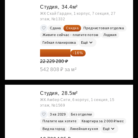
Студия,
34.4м²
ЖК Скай Гарден, 1 корпус, 7 секция, 27
этаж, №1332
Сдана
Скидка
Предчистовая отделка
Живите сейчас - платите потом
Лоджия
Гибкая планировка
Ещё
18 672 595 ₽
-16%
22 229 280 ₽
542 808 ₽ за м²
Студия,
28.5м²
ЖК Амбер Сити, 6 корпус, 1 секция, 15
этаж, №1569
3 кв 2029
Без отделки
Платите как хотите
Квартира за 2 000 ₽/мес
Вид на город
Линейная кухня
Ещё