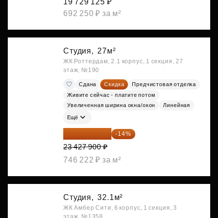
19 729 125 ₽
692 250 ₽ за м²
Студия,
27м²
ЖК Роттердам, 2.1 корпус, 1 секция, 27
этаж, №190
Сдана
Скидка
Предчистовая отделка
Живите сейчас - платите потом
Увеличенная ширина окна/окон
Линейная
Ещё
20 147 994 ₽
-14%
23 427 900 ₽
746 222 ₽ за м²
Студия,
32.1м²
ЖК Амбер Сити, 6 корпус, 1 секция, 3
этаж, №1358