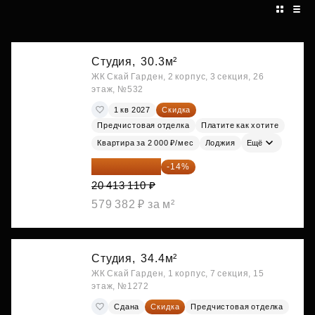
Студия,
30.3м²
ЖК Скай Гарден, 2 корпус, 3 секция, 26
этаж, №532
1 кв 2027
Скидка
Предчистовая отделка
Платите как хотите
Квартира за 2 000 ₽/мес
Лоджия
Ещё
17 555 275 ₽
-14%
20 413 110 ₽
579 382 ₽ за м²
Студия,
34.4м²
ЖК Скай Гарден, 1 корпус, 7 секция, 15
этаж, №1272
Сдана
Скидка
Предчистовая отделка