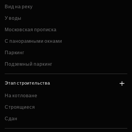
Вид на реку
У воды
Московская прописка
С панорамными окнами
Паркинг
Подземный паркинг
Этап строительства
На котловане
Строящиеся
Сдан