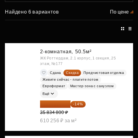
Найдено 6 вариантов
По цене
2-комнатная,
50.5м²
ЖК Роттердам, 2.1 корпус, 1 секция, 25
этаж, №177
Сдана
Скидка
Предчистовая отделка
Живите сейчас - платите потом
Евроформат
Мастер-зона с санузлом
Ещё
30 817 928 ₽
-14%
35 834 800 ₽
610 256 ₽ за м²