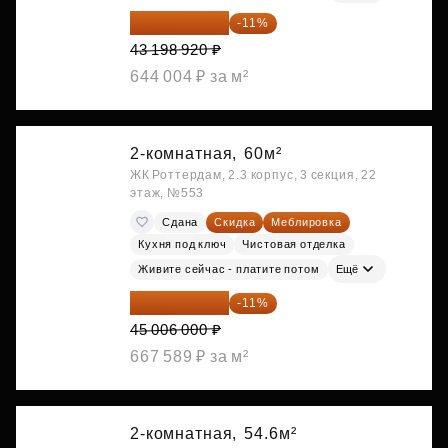
38 447 039 ₽
-11%
43 198 920 ₽
644 004 ₽ за м²
2-комнатная,
60м²
ЖК Роттердам, 2.3 корпус, 3 секция, 22
этаж, №553
Сдана
Скидка
Меблировка
Кухня под ключ
Чистовая отделка
Живите сейчас - платите потом
Ещё
40 055 340 ₽
-11%
45 006 000 ₽
667 589 ₽ за м²
2-комнатная,
54.6м²