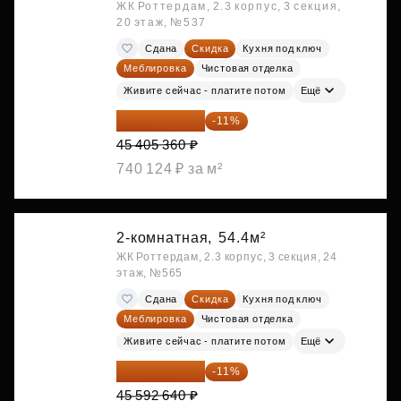
ЖК Роттердам, 2.3 корпус, 3 секция,
20 этаж, №537
Сдана
Скидка
Кухня под ключ
Меблировка
Чистовая отделка
Живите сейчас - платите потом
Ещё
40 410 770 ₽
-11%
45 405 360 ₽
740 124 ₽ за м²
2-комнатная,
54.4м²
ЖК Роттердам, 2.3 корпус, 3 секция, 24
этаж, №565
Сдана
Скидка
Кухня под ключ
Меблировка
Чистовая отделка
Живите сейчас - платите потом
Ещё
40 577 450 ₽
-11%
45 592 640 ₽