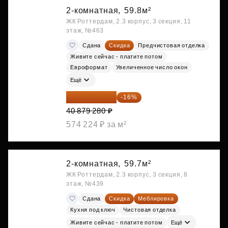
2-комнатная,
59.8м²
ЖК Роттердам, 2.3 корпус, 3 секция, 11
этаж, №463
Сдана
Скидка
Предчистовая отделка
Живите сейчас - платите потом
Евроформат
Увеличенное число окон
Ещё
34 338 595 ₽
-16%
40 879 280 ₽
574 224 ₽ за м²
2-комнатная,
59.7м²
ЖК Роттердам, 2.3 корпус, 3 секция, 8
этаж, №439
Сдана
Скидка
Меблировка
Кухня под ключ
Чистовая отделка
Живите сейчас - платите потом
Ещё