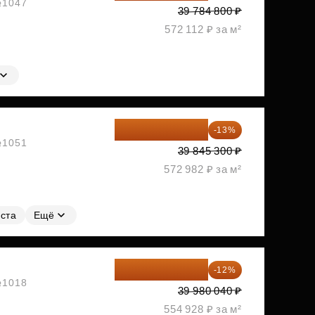
 №1047
39 784 800 ₽
572 112 ₽ за м²
34 665 411 ₽
-13%
 №1051
39 845 300 ₽
572 982 ₽ за м²
ста
Ещё
35 182 435 ₽
-12%
 №1018
39 980 040 ₽
554 928 ₽ за м²