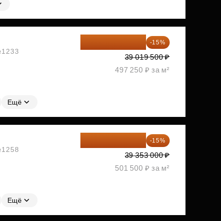
33 166 575 ₽
-15%
 №1233
39 019 500 ₽
497 250 ₽ за м²
Ещё
33 450 050 ₽
-15%
 №1258
39 353 000 ₽
501 500 ₽ за м²
Ещё