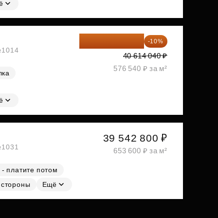
ё
36 552 636 ₽
-10%
 №1014
40 614 040 ₽
576 540 ₽ за м²
лка
ё
39 542 800 ₽
 №1031
653 600 ₽ за м²
 - платите потом
 стороны
Ещё