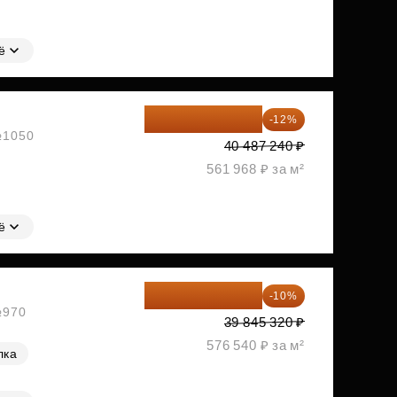
ё
35 628 771 ₽
-12%
 №1050
40 487 240 ₽
561 968 ₽ за м²
ё
35 860 788 ₽
-10%
№970
39 845 320 ₽
576 540 ₽ за м²
лка