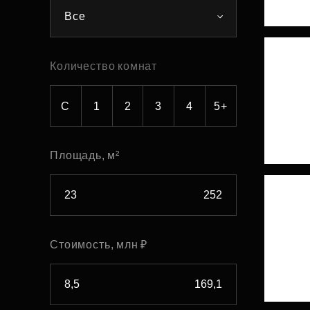
Все
Рефинансирование
Количество комнат
С
1
2
3
4
5+
Площадь, м²
Стоимость, млн ₽