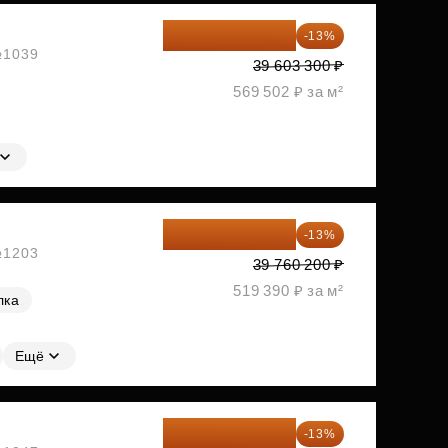
34 454 871 ₽
-13%
 №1039
39 603 300 ₽
569 502 ₽ за м²
34 591 374 ₽
-13%
 №1203
39 760 200 ₽
519 390 ₽ за м²
лка
Ещё
34 612 776 ₽
-13%