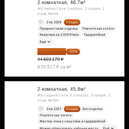
2-комнатная,
46.7м²
ЖК Амбер Сити, 5 корпус, 1 секция, 2
этаж, №648
2 кв 2028
Скидка
Предчистовая отделка
Платите как хотите
Квартира за 2 000 ₽/мес
Гардеробная
Ещё
29 884 124 ₽
-33%
44 603 170 ₽
639 917 ₽ за м²
2-комнатная,
45.8м²
ЖК Сидней Сити, 6.3 корпус, 3 секция, 2
этаж, №455
3 кв 2027
Скидка
Без отделки
Платите как хотите
Мастер-зона с санузлом и гардеробной
Можно оборудовать рабочее место
Ещё