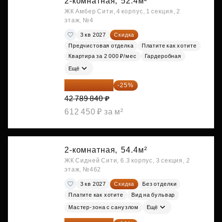
2-комнатная,
52.4м²
ЖК Амбер Сити, 4 корпус, 1 секция, 2
этаж, №4
3 кв 2027
Скидка
Предчистовая отделка
Платите как хотите
Квартира за 2 000 ₽/мес
Гардеробная
Ещё
32 092 380 ₽
-25%
42 789 840 ₽
612 450 ₽ за м²
2-комнатная,
54.4м²
ЖК Сидней Сити, 6.3 корпус, 3 секция, 2
этаж, №462
3 кв 2027
Скидка
Без отделки
Платите как хотите
Вид на бульвар
Мастер-зона с санузлом
Ещё