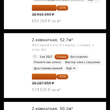
29 965 520 ₽
-23%
38 916 260 ₽
654 269 ₽ за м²
2-комнатная,
52.7м²
ЖК Сидней Сити, 6.1 корпус, 1 секция, 2
этаж, №2
3 кв 2027
Скидка
Без отделки
Платите как хотите
Мастер-зона с санузлом
Душ помимо ванной
Ещё
30 251 645 ₽
-23%
39 287 850 ₽
574 035 ₽ за м²
2-комнатная,
50.1м²