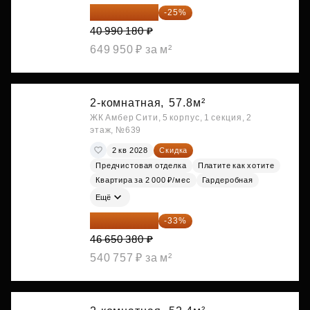
30 742 635 ₽
-25%
40 990 180 ₽
649 950 ₽ за м²
2-комнатная,
57.8м²
ЖК Амбер Сити, 5 корпус, 1 секция, 2
этаж, №639
2 кв 2028
Скидка
Предчистовая отделка
Платите как хотите
Квартира за 2 000 ₽/мес
Гардеробная
Ещё
31 255 755 ₽
-33%
46 650 380 ₽
540 757 ₽ за м²