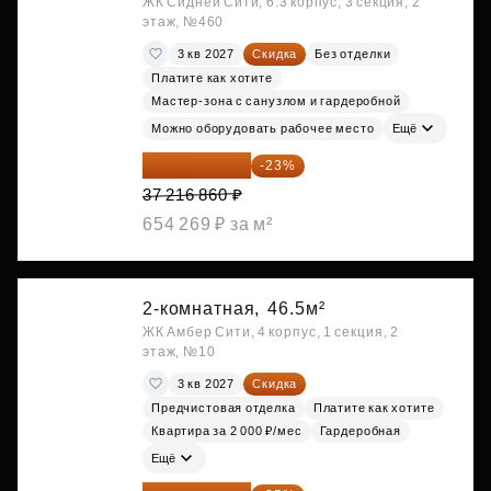
ЖК Сидней Сити, 6.3 корпус, 3 секция, 2
этаж, №460
3 кв 2027
Скидка
Без отделки
Платите как хотите
Мастер-зона с санузлом и гардеробной
Можно оборудовать рабочее место
Ещё
28 656 982 ₽
-23%
37 216 860 ₽
654 269 ₽ за м²
2-комнатная,
46.5м²
ЖК Амбер Сити, 4 корпус, 1 секция, 2
этаж, №10
3 кв 2027
Скидка
Предчистовая отделка
Платите как хотите
Квартира за 2 000 ₽/мес
Гардеробная
Ещё