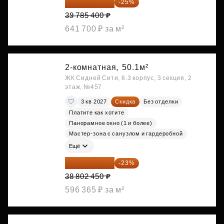
29 839 050 ₽
-25%
39 785 400 ₽
641 700 ₽ за м²
2-комнатная,
50.1м²
ЖК Сидней Сити, 6.3 корпус, 3 секция, 2
этаж, №457
3 кв 2027
Скидка
Без отделки
Платите как хотите
Панорамное окно (1 и более)
Мастер-зона с санузлом и гардеробной
Ещё
29 877 887 ₽
-23%
38 802 450 ₽
596 365 ₽ за м²