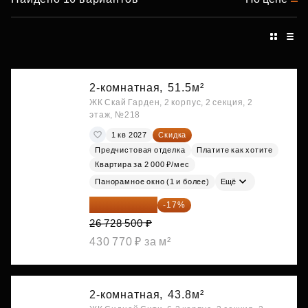
2-комнатная,
51.5м²
ЖК Скай Гарден, 2 корпус, 2 секция, 2
этаж, №218
1 кв 2027
Скидка
Предчистовая отделка
Платите как хотите
Квартира за 2 000 ₽/мес
Панорамное окно (1 и более)
Ещё
22 184 655 ₽
-17%
26 728 500 ₽
430 770 ₽ за м²
2-комнатная,
43.8м²