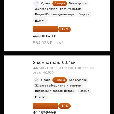
Сдана
Скидка
Без отделки
Живите сейчас - платите потом
Вид на Юго-западный парк
Лоджия
Ещё
35 182 435 ₽
-12%
39 980 040 ₽
554 928 ₽ за м²
2-комнатная,
63.4м²
ЖК Архитектор, 3 корпус, 1 секция, 44
этаж, №1050
Сдана
Скидка
Без отделки
Живите сейчас - платите потом
Вид на Юго-западный парк
Лоджия
Ещё
35 628 771 ₽
-12%
40 487 240 ₽