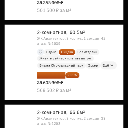
39 353 000 ₽
501 500 ₽ за м²
2-комнатная,
60.5м²
ЖК Архитектор, 3 корпус, 1 секция, 42
этаж, №1039
Сдана
Скидка
Без отделки
Живите сейчас - платите потом
Вид на Юго-западный парк
Эркер
Ещё
34 454 871 ₽
-13%
39 603 300 ₽
569 502 ₽ за м²
2-комнатная,
66.6м²
ЖК Архитектор, 3 корпус, 2 секция, 33
этаж, №1203