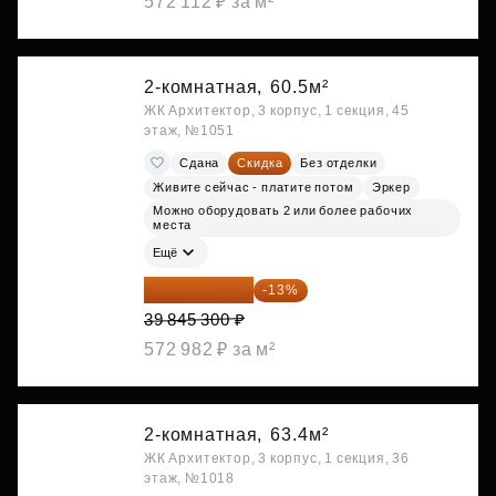
572 112 ₽ за м²
2-комнатная,
60.5м²
ЖК Архитектор, 3 корпус, 1 секция, 45
этаж, №1051
Сдана
Скидка
Без отделки
Живите сейчас - платите потом
Эркер
Можно оборудовать 2 или более рабочих
места
Ещё
34 665 411 ₽
-13%
39 845 300 ₽
572 982 ₽ за м²
2-комнатная,
63.4м²
ЖК Архитектор, 3 корпус, 1 секция, 36
этаж, №1018