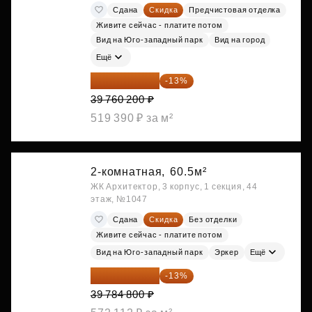
Сдана
Скидка
Предчистовая отделка
Живите сейчас - платите потом
Вид на Юго-западный парк
Вид на город
Ещё
34 591 374 ₽
-13%
39 760 200 ₽
519 390 ₽ за м²
2-комнатная,
60.5м²
ЖК Архитектор, 3 корпус, 1 секция, 44
этаж, №1047
Сдана
Скидка
Без отделки
Живите сейчас - платите потом
Вид на Юго-западный парк
Эркер
Ещё
34 612 776 ₽
-13%
39 784 800 ₽