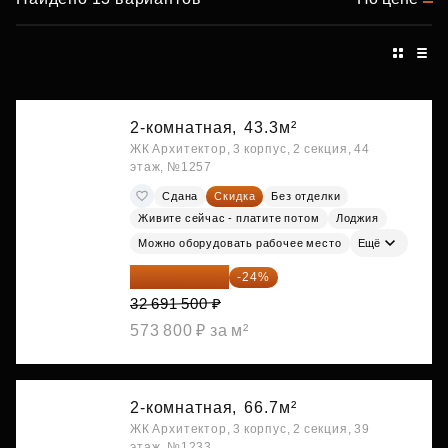
2-комнатная,
43.3м²
ЖК Архитектор, 3 корпус, 2 секция, 44
этаж, №1257
Сдана
Скидка
Без отделки
Живите сейчас - платите потом
Лоджия
Можно оборудовать рабочее место
Ещё
24 845 540 ₽
-24%
32 691 500 ₽
573 800 ₽ за м²
2-комнатная,
66.7м²
ЖК Архитектор, 3 корпус, 2 секция, 39
этаж, №1233