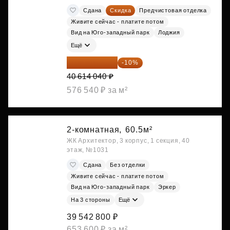
Сдана
Скидка
Предчистовая отделка
Живите сейчас - платите потом
Вид на Юго-западный парк
Лоджия
Ещё
36 552 636 ₽
-10%
40 614 040 ₽
576 540 ₽ за м²
2-комнатная,
60.5м²
ЖК Архитектор, 3 корпус, 1 секция, 40
этаж, №1031
Сдана
Без отделки
Живите сейчас - платите потом
Вид на Юго-западный парк
Эркер
На 3 стороны
Ещё
39 542 800 ₽
653 600 ₽ за м²