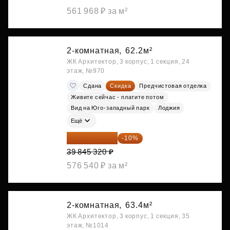
561 968 ₽ за м²
2-комнатная,
62.2м²
ЖК Архитектор, 3 корпус, 1 секция, 24
этаж, №970
Сдана
Скидка
Предчистовая отделка
Живите сейчас - платите потом
Вид на Юго-западный парк
Лоджия
Ещё
35 860 788 ₽
-10%
39 845 320 ₽
576 540 ₽ за м²
2-комнатная,
63.4м²
ЖК Архитектор, 3 корпус, 1 секция, 35
этаж, №1014