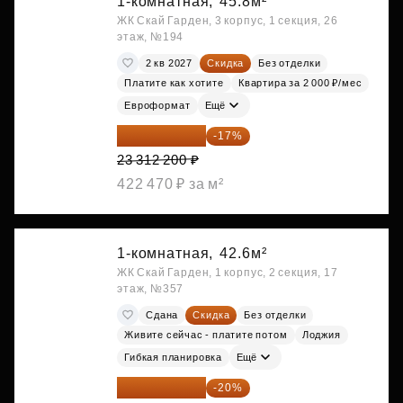
1-комнатная,
45.8м²
ЖК Скай Гарден, 3 корпус, 1 секция, 26
этаж, №194
2 кв 2027
Скидка
Без отделки
Платите как хотите
Квартира за 2 000 ₽/мес
Евроформат
Ещё
19 349 126 ₽
-17%
23 312 200 ₽
422 470 ₽ за м²
1-комнатная,
42.6м²
ЖК Скай Гарден, 1 корпус, 2 секция, 17
этаж, №357
Сдана
Скидка
Без отделки
Живите сейчас - платите потом
Лоджия
Гибкая планировка
Ещё
19 630 080 ₽
-20%