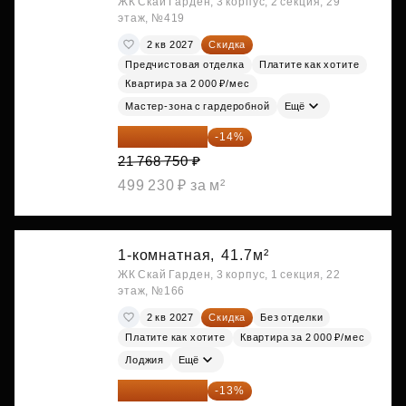
ЖК Скай Гарден, 3 корпус, 2 секция, 29
этаж, №419
2 кв 2027
Скидка
Предчистовая отделка
Платите как хотите
Квартира за 2 000 ₽/мес
Мастер-зона с гардеробной
Ещё
18 721 125 ₽
-14%
21 768 750 ₽
499 230 ₽ за м²
1-комнатная,
41.7м²
ЖК Скай Гарден, 3 корпус, 1 секция, 22
этаж, №166
2 кв 2027
Скидка
Без отделки
Платите как хотите
Квартира за 2 000 ₽/мес
Лоджия
Ещё
19 064 615 ₽
-13%