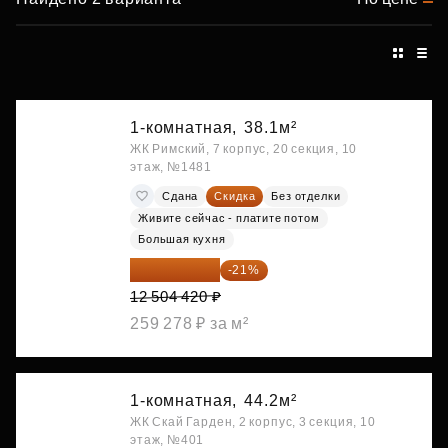
1-комнатная,
38.1м²
ЖК Римский, 7 корпус, 20 секция, 10
этаж, №1481
Сдана
Скидка
Без отделки
Живите сейчас - платите потом
Большая кухня
9 878 492 ₽
-21%
12 504 420 ₽
259 278 ₽ за м²
1-комнатная,
44.2м²
ЖК Скай Гарден, 2 корпус, 3 секция, 10
этаж, №401