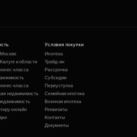
ость
Условия покупки
 Москве
Ипотека
Калуге и области
Трейд-ин
изнес-класса
Рассрочка
движимость
Субсидии
изнес-класса
Переуступка
кая недвижимость
Семейная ипотека
недвижимость
Военная ипотека
ртиру онлайн
Реквизиты
дки
Контакты
Документы