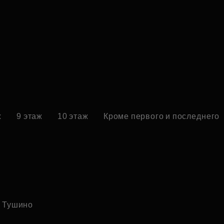
ж
9 этаж
10 этаж
Кроме первого и последнего
 Тушино