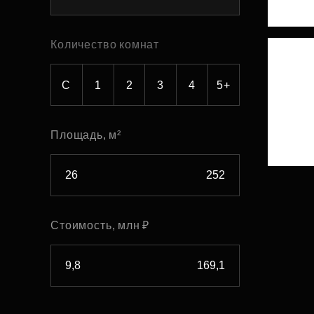
Рефинансирование
Количество комнат
С
1
2
3
4
5+
Площадь, м²
Стоимость, млн ₽