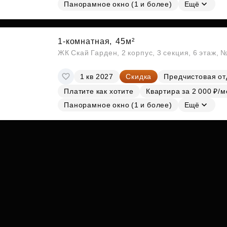
Субсидии
Панорамное окно (1 и более)
Ещё
1-комнатная,
45м²
ЖК Скай Гарден, 2 корпус, 3 секция, 6 этаж, 
1 кв 2027
Скидка
Предчистовая от
Платите как хотите
Квартира за 2 000 ₽/м
Панорамное окно (1 и более)
Ещё