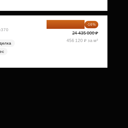
20 525 400 ₽
-16%
№370
24 435 000 ₽
456 120 ₽ за м²
делка
ес