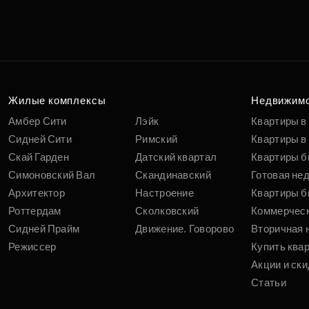
Жилые комплексы
Недвижим
Амбер Сити
Лэйк
Квартиры в
Сидней Сити
Римский
Квартиры в 
Скай Гарден
Датский квартал
Квартиры б
Симоновский Вал
Скандинавский
Готовая не
Архитектор
Настроение
Квартиры б
Роттердам
Сколковский
Коммерчес
Сидней Прайм
Движение. Говорово
Вторичная 
Режиссер
Купить ква
Акции и ски
Статьи