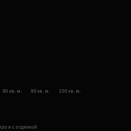
80 кв. м.
90 кв. м.
100 кв. м.
тро и с отделкой