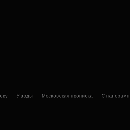
реку
У воды
Московская прописка
С панорамн