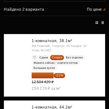
Найдено 2 варианта
По цене
1-комнатная,
38.1м²
ЖК Римский, 7 корпус, 20 секция, 10
этаж, №1481
Сдана
Скидка
Без отделки
Живите сейчас - платите потом
Большая кухня
9 878 492 ₽
-21%
12 504 420 ₽
259 278 ₽ за м²
1-комнатная,
44.2м²