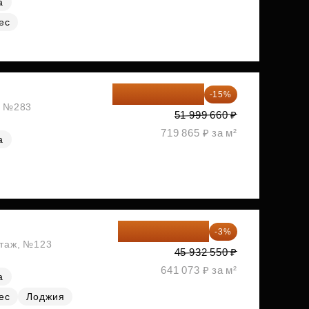
а
ес
44 199 711 ₽
-15%
ж, №283
51 999 660 ₽
719 865 ₽ за м²
а
44 554 574 ₽
-3%
этаж, №123
45 932 550 ₽
641 073 ₽ за м²
а
ес
Лоджия