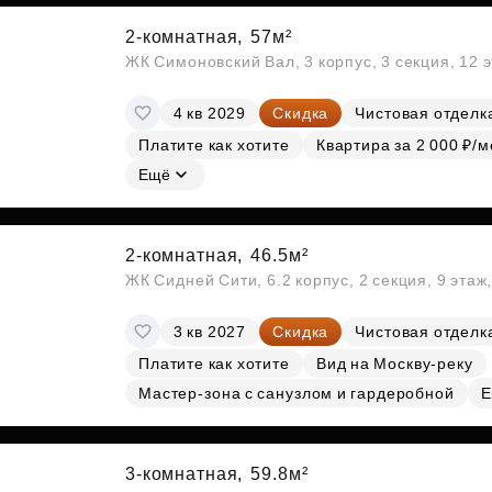
2-комнатная,
57м²
ЖК Симоновский Вал, 3 корпус, 3 секция, 12 
4 кв 2029
Скидка
Чистовая отделк
Платите как хотите
Квартира за 2 000 ₽/м
Ещё
2-комнатная,
46.5м²
ЖК Сидней Сити, 6.2 корпус, 2 секция, 9 эта
3 кв 2027
Скидка
Чистовая отделк
Платите как хотите
Вид на Москву-реку
Мастер-зона с санузлом и гардеробной
Е
3-комнатная,
59.8м²