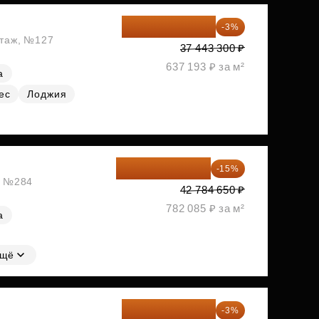
36 320 001 ₽
-3%
этаж, №127
37 443 300 ₽
637 193 ₽ за м²
а
ес
Лоджия
36 366 953 ₽
-15%
ж, №284
42 784 650 ₽
782 085 ₽ за м²
а
щё
37 582 087 ₽
-3%