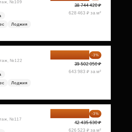
этаж, №109
38 744 420 ₽
628 463 ₽ за м²
а
ес
Лоджия
38 316 989 ₽
-3%
этаж, №122
39 502 050 ₽
643 983 ₽ за м²
а
ес
Лоджия
41 162 561 ₽
-3%
этаж, №117
42 435 630 ₽
626 523 ₽ за м²