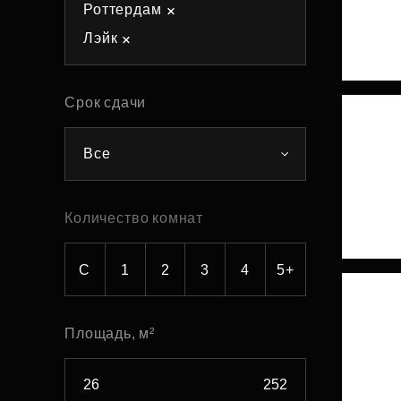
Роттердам
Рефинансирование
Лэйк
Срок сдачи
Все
Количество комнат
С
1
2
3
4
5+
Площадь, м²