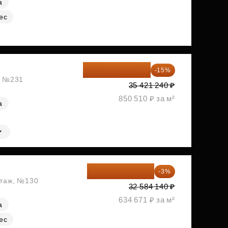
а
ес
30 108 054 ₽
-15%
ж, №231
35 421 240 ₽
850 510 ₽ за м²
а
31 606 616 ₽
-3%
этаж, №130
32 584 140 ₽
634 671 ₽ за м²
а
ес