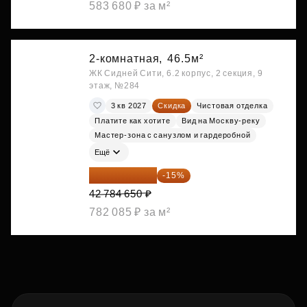
583 680 ₽ за м²
2-комнатная,
46.5м²
ЖК Сидней Сити, 6.2 корпус, 2 секция, 9
этаж, №284
3 кв 2027
Скидка
Чистовая отделка
Платите как хотите
Вид на Москву-реку
Мастер-зона с санузлом и гардеробной
Ещё
36 366 953 ₽
-15%
42 784 650 ₽
782 085 ₽ за м²