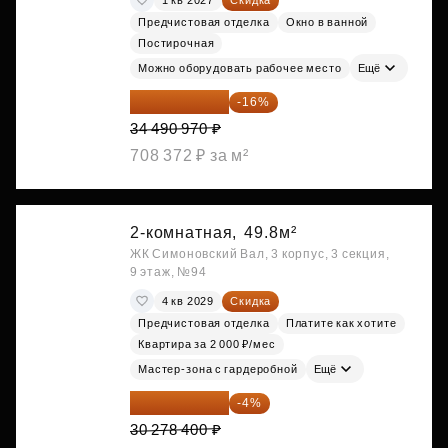
Предчистовая отделка
Окно в ванной
Постирочная
Можно оборудовать рабочее место
Ещё
28 972 415 ₽
-16%
34 490 970 ₽
708 372 ₽ за м²
2-комнатная,
49.8м²
ЖК Симоновский Вал, 3 корпус, 3 секция,
9 этаж, №94
4 кв 2029
Скидка
Предчистовая отделка
Платите как хотите
Квартира за 2 000 ₽/мес
Мастер-зона с гардеробной
Ещё
29 067 264 ₽
-4%
30 278 400 ₽