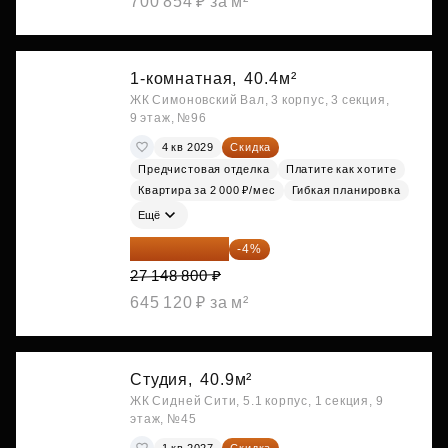
700 854 ₽ за м²
1-комнатная,
40.4м²
ЖК Симоновский Вал, 3 корпус, 3 секция,
9 этаж, №96
4 кв 2029
Скидка
Предчистовая отделка
Платите как хотите
Квартира за 2 000 ₽/мес
Гибкая планировка
Ещё
26 062 848 ₽
-4%
27 148 800 ₽
645 120 ₽ за м²
Студия,
40.9м²
ЖК Сидней Сити, 5.1 корпус, 1 секция, 9
этаж, №45
1 кв 2027
Скидка