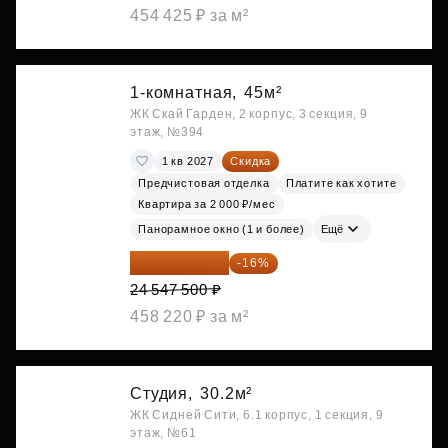
454 425 ₽ за м²
1-комнатная,
45м²
ЖК Скай Гарден, 2 корпус, 3 секция, 9
этаж, №394
1 кв 2027
Скидка
Предчистовая отделка
Платите как хотите
Квартира за 2 000 ₽/мес
Панорамное окно (1 и более)
Ещё
20 619 900 ₽
-16%
24 547 500 ₽
458 220 ₽ за м²
Студия,
30.2м²
ЖК Сидней Сити, 6.1 корпус, 1 секция, 9
этаж, №61