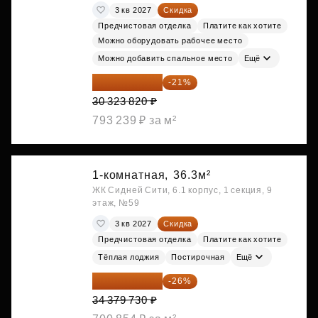
3 кв 2027
Скидка
Предчистовая отделка
Платите как хотите
Можно оборудовать рабочее место
Можно добавить спальное место
Ещё
23 955 818 ₽
-21%
30 323 820 ₽
793 239 ₽ за м²
1-комнатная,
36.3м²
ЖК Сидней Сити, 6.1 корпус, 1 секция, 9
этаж, №59
3 кв 2027
Скидка
Предчистовая отделка
Платите как хотите
Тёплая лоджия
Постирочная
Ещё
25 441 000 ₽
-26%
34 379 730 ₽