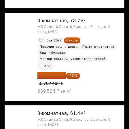
3-комнатная,
73.7м²
ЖК Сидней Сити, 6.3 корпус, 3 секция, 9
этаж, №538
3 кв 2027
Скидка
Предчистовая отделка
Платите как хотите
Вид на бульвар
Мастер-зона с санузлом и гардеробной
Ещё
43 447 919 ₽
-22%
55 702 460 ₽
589 524 ₽ за м²
3-комнатная,
61.4м²
ЖК Сидней Сити, 6.2 корпус, 2 секция, 9
этаж, №283