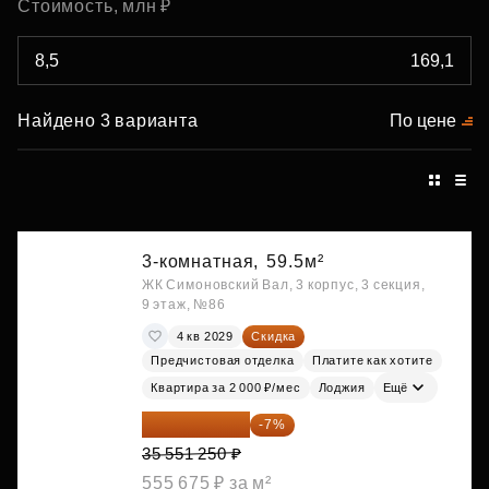
Стоимость, млн ₽
Найдено 3 варианта
По цене
3-комнатная,
59.5м²
ЖК Симоновский Вал, 3 корпус, 3 секция,
9 этаж, №86
4 кв 2029
Скидка
Предчистовая отделка
Платите как хотите
Квартира за 2 000 ₽/мес
Лоджия
Ещё
33 062 663 ₽
-7%
35 551 250 ₽
555 675 ₽ за м²