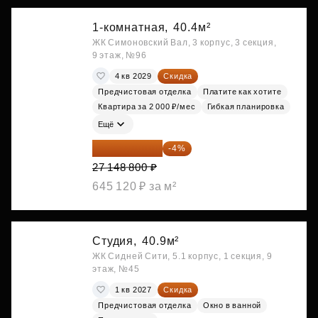
1-комнатная,
40.4м²
ЖК Симоновский Вал, 3 корпус, 3 секция,
9 этаж, №96
4 кв 2029
Скидка
Предчистовая отделка
Платите как хотите
Квартира за 2 000 ₽/мес
Гибкая планировка
Ещё
26 062 848 ₽
-4%
27 148 800 ₽
645 120 ₽ за м²
Студия,
40.9м²
ЖК Сидней Сити, 5.1 корпус, 1 секция, 9
этаж, №45
1 кв 2027
Скидка
Предчистовая отделка
Окно в ванной