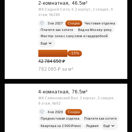
2-комнатная,
46.5м²
ЖК Сидней Сити, 6.2 корпус, 2 секция, 9
этаж, №284
3 кв 2027
Скидка
Чистовая отделка
Платите как хотите
Вид на Москву-реку
Мастер-зона с санузлом и гардеробной
Ещё
36 366 953 ₽
-15%
42 784 650 ₽
782 085 ₽ за м²
4-комнатная,
76.5м²
ЖК Симоновский Вал, 3 корпус, 3 секция,
9 этаж, №92
4 кв 2029
Скидка
Предчистовая отделка
Платите как хотите
Квартира за 2 000 ₽/мес
Лоджия
Ещё