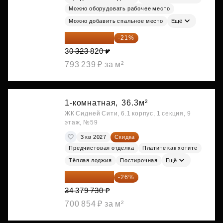
Можно оборудовать рабочее место
Можно добавить спальное место
Ещё
23 955 818 ₽
-21%
30 323 820 ₽
793 239 ₽ за м²
1-комнатная,
36.3м²
ЖК Сидней Сити, 6.1 корпус, 1 секция, 9
этаж, №59
3 кв 2027
Скидка
Предчистовая отделка
Платите как хотите
Тёплая лоджия
Постирочная
Ещё
25 441 000 ₽
-26%
34 379 730 ₽
700 854 ₽ за м²