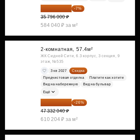
33 290 280 ₽
-7%
35 796 000 ₽
584 040 ₽ за м²
2-комнатная,
57.4м²
ЖК Сидней Сити, 6.3 корпус, 3 секция, 9
этаж, №535
3 кв 2027
Скидка
Предчистовая отделка
Платите как хотите
Вид на набережную
Вид на бульвар
Ещё
35 025 710 ₽
-26%
47 332 040 ₽
610 204 ₽ за м²