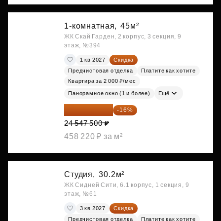
1-комнатная,
45м²
ЖК Скай Гарден, 2 корпус, 3 секция, 9
этаж, №394
1 кв 2027
Скидка
Предчистовая отделка
Платите как хотите
Квартира за 2 000 ₽/мес
Панорамное окно (1 и более)
Ещё
20 619 900 ₽
-16%
24 547 500 ₽
458 220 ₽ за м²
Студия,
30.2м²
ЖК Сидней Сити, 6.1 корпус, 1 секция, 9
этаж, №61
3 кв 2027
Скидка
Предчистовая отделка
Платите как хотите