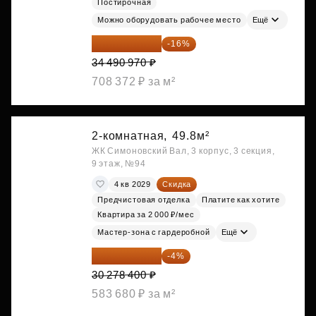
Постирочная
Можно оборудовать рабочее место
Ещё
28 972 415 ₽
-16%
34 490 970 ₽
708 372 ₽ за м²
2-комнатная,
49.8м²
ЖК Симоновский Вал, 3 корпус, 3 секция,
9 этаж, №94
4 кв 2029
Скидка
Предчистовая отделка
Платите как хотите
Квартира за 2 000 ₽/мес
Мастер-зона с гардеробной
Ещё
29 067 264 ₽
-4%
30 278 400 ₽
583 680 ₽ за м²