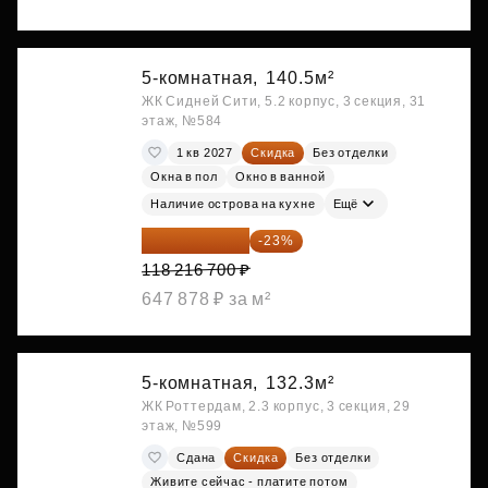
5-комнатная,
140.5м²
ЖК Сидней Сити, 5.2 корпус, 3 секция, 31
этаж, №584
1 кв 2027
Скидка
Без отделки
Окна в пол
Окно в ванной
Наличие острова на кухне
Ещё
91 026 859 ₽
-23%
118 216 700 ₽
647 878 ₽ за м²
5-комнатная,
132.3м²
ЖК Роттердам, 2.3 корпус, 3 секция, 29
этаж, №599
Сдана
Скидка
Без отделки
Живите сейчас - платите потом