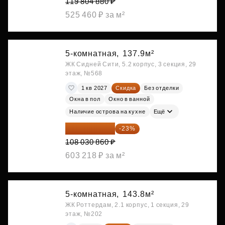
119 804 880 ₽
525 460 ₽ за м²
5-комнатная,
137.9м²
ЖК Сидней Сити, 5.2 корпус, 3 секция, 29
этаж, №568
1 кв 2027
Скидка
Без отделки
Окна в пол
Окно в ванной
Наличие острова на кухне
Ещё
83 183 762 ₽
-23%
108 030 860 ₽
603 218 ₽ за м²
5-комнатная,
143.8м²
ЖК Роттердам, 2.1 корпус, 1 секция, 29
этаж, №202