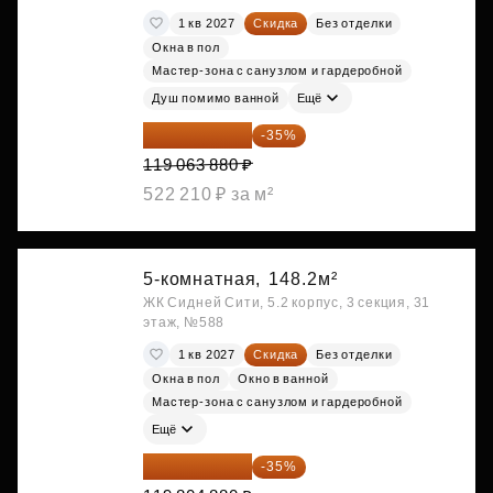
1 кв 2027
Скидка
Без отделки
Окна в пол
Мастер-зона с санузлом и гардеробной
Душ помимо ванной
Ещё
77 391 522 ₽
-35%
119 063 880 ₽
522 210 ₽ за м²
5-комнатная,
148.2м²
ЖК Сидней Сити, 5.2 корпус, 3 секция, 31
этаж, №588
1 кв 2027
Скидка
Без отделки
Окна в пол
Окно в ванной
Мастер-зона с санузлом и гардеробной
Ещё
77 873 172 ₽
-35%