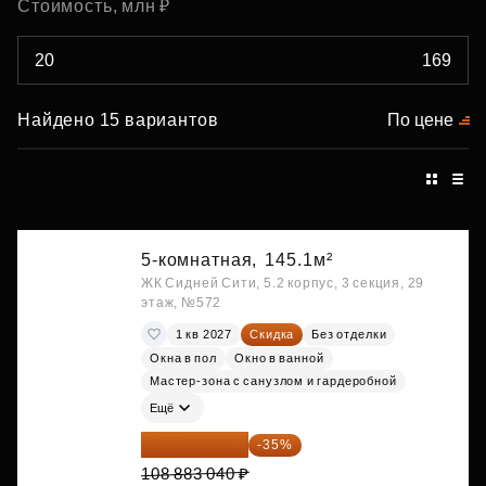
Стоимость, млн ₽
Найдено 15 вариантов
По цене
5-комнатная,
145.1м²
ЖК Сидней Сити, 5.2 корпус, 3 секция, 29
этаж, №572
1 кв 2027
Скидка
Без отделки
Окна в пол
Окно в ванной
Мастер-зона с санузлом и гардеробной
Ещё
70 773 976 ₽
-35%
108 883 040 ₽