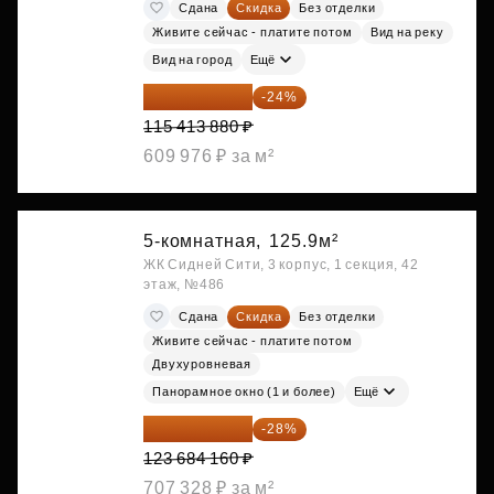
Сдана
Скидка
Без отделки
Живите сейчас - платите потом
Вид на реку
Вид на город
Ещё
87 714 549 ₽
-24%
115 413 880 ₽
609 976 ₽ за м²
5-комнатная,
125.9м²
ЖК Сидней Сити, 3 корпус, 1 секция, 42
этаж, №486
Сдана
Скидка
Без отделки
Живите сейчас - платите потом
Двухуровневая
Панорамное окно (1 и более)
Ещё
89 052 595 ₽
-28%
123 684 160 ₽
707 328 ₽ за м²