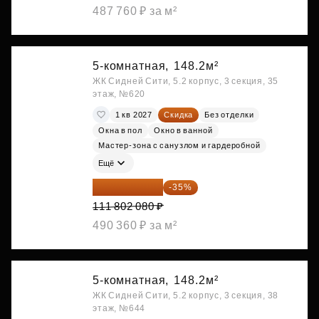
487 760 ₽ за м²
5-комнатная,
148.2м²
ЖК Сидней Сити, 5.2 корпус, 3 секция, 35
этаж, №620
1 кв 2027
Скидка
Без отделки
Окна в пол
Окно в ванной
Мастер-зона с санузлом и гардеробной
Ещё
72 671 352 ₽
-35%
111 802 080 ₽
490 360 ₽ за м²
5-комнатная,
148.2м²
ЖК Сидней Сити, 5.2 корпус, 3 секция, 38
этаж, №644