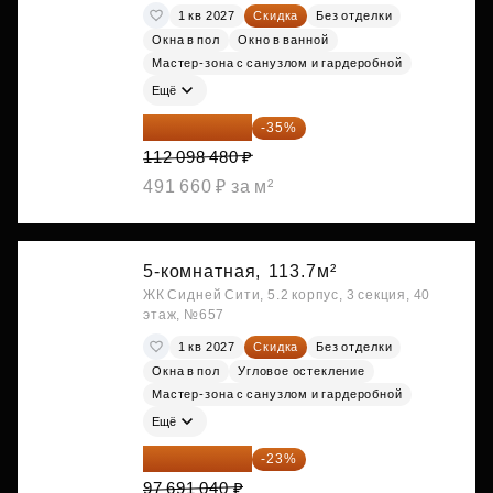
1 кв 2027
Скидка
Без отделки
Окна в пол
Окно в ванной
Мастер-зона с санузлом и гардеробной
Ещё
72 864 012 ₽
-35%
112 098 480 ₽
491 660 ₽ за м²
5-комнатная,
113.7м²
ЖК Сидней Сити, 5.2 корпус, 3 секция, 40
этаж, №657
1 кв 2027
Скидка
Без отделки
Окна в пол
Угловое остекление
Мастер-зона с санузлом и гардеробной
Ещё
75 222 101 ₽
-23%
97 691 040 ₽