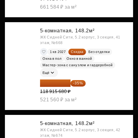
661 584 ₽ за м²
5-комнатная,
148.2м²
ЖК Сидней Сити, 5.2 корпус, 3 секция, 41
этаж, №668
1 кв 2027
Скидка
Без отделки
Окна в пол
Окно в ванной
Мастер-зона с санузлом и гардеробной
Ещё
77 295 192 ₽
-35%
118 915 680 ₽
521 560 ₽ за м²
5-комнатная,
148.2м²
ЖК Сидней Сити, 5.2 корпус, 3 секция, 42
этаж, №674