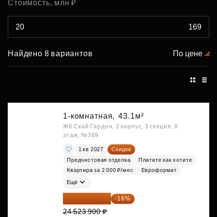
Стоимость, млн ₽
Найдено 8 вариантов
По цене
1-комнатная,
43.1м²
ЖК Скай Гарден, 2 корпус, 3 секция, 8
этаж, №389
1 кв 2027
Скидка
Предчистовая отделка
Платите как хотите
Квартира за 2 000 ₽/мес
Евроформат
Ещё
20 600 076 ₽
-16%
24 523 900 ₽