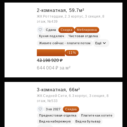
2-комнатная,
59.7м²
ЖК Роттердам, 2.3 корпус, 3 секция, 8
этаж, №439
Сдана
Скидка
Меблировка
Кухня под ключ
Чистовая отделка
Живите сейчас - платите потом
Ещё
38 447 039 ₽
-11%
43 198 920 ₽
644 004 ₽ за м²
3-комнатная,
66м²
ЖК Сидней Сити, 6.3 корпус, 3 секция, 8
этаж, №533
3 кв 2027
Скидка
Предчистовая отделка
Платите как хотите
Вид на набережную
Вид на бульвар