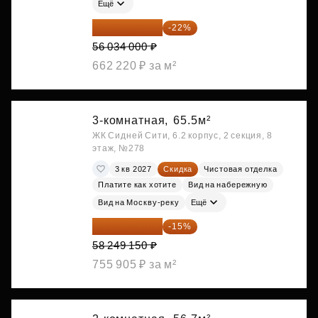
Ещё
43 706 520 ₽
-22%
56 034 000 ₽
662 220 ₽ за м²
3-комнатная,
65.5м²
ЖК Сидней Сити, 6.2 корпус, 2 секция, 8
этаж, №278
3 кв 2027
Скидка
Чистовая отделка
Платите как хотите
Вид на набережную
Вид на Москву-реку
Ещё
49 511 778 ₽
-15%
58 249 150 ₽
755 905 ₽ за м²