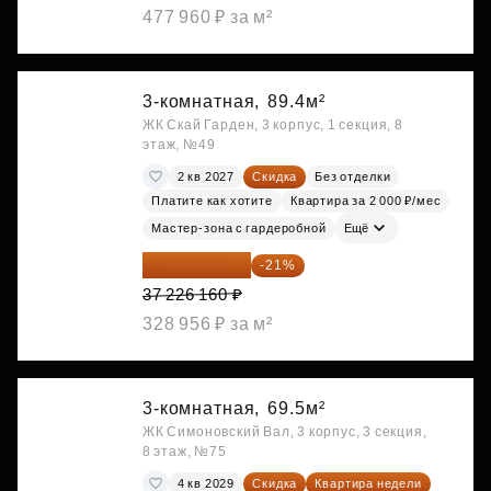
477 960 ₽ за м²
3-комнатная,
89.4м²
ЖК Скай Гарден, 3 корпус, 1 секция, 8
этаж, №49
2 кв 2027
Скидка
Без отделки
Платите как хотите
Квартира за 2 000 ₽/мес
Мастер-зона с гардеробной
Ещё
29 408 666 ₽
-21%
37 226 160 ₽
328 956 ₽ за м²
3-комнатная,
69.5м²
ЖК Симоновский Вал, 3 корпус, 3 секция,
8 этаж, №75
4 кв 2029
Скидка
Квартира недели