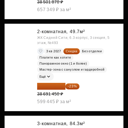
38 501 870 ₽
657 349 ₽ за м²
2-комнатная,
49.7м²
ЖК Сидней Сити, 6.3 корпус, 3 секция, 5
этаж, №493
3 кв 2027
Скидка
Без отделки
Платите как хотите
Панорамное окно (1 и более)
Мастер-зона с санузлом и гардеробной
Ещё
29 792 417 ₽
-23%
38 691 450 ₽
599 445 ₽ за м²
3-комнатная,
84.3м²