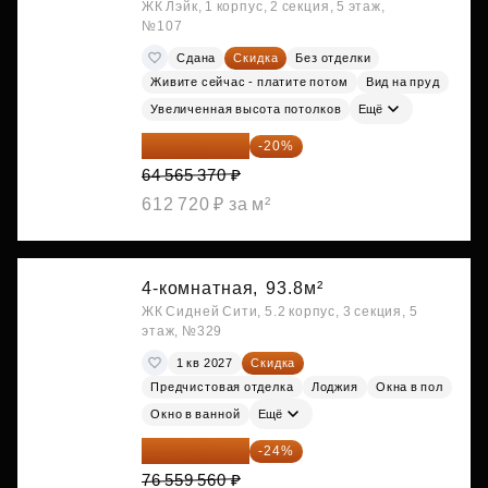
ЖК Лэйк, 1 корпус, 2 секция, 5 этаж,
№107
Сдана
Скидка
Без отделки
Живите сейчас - платите потом
Вид на пруд
Увеличенная высота потолков
Ещё
51 652 296 ₽
-20%
64 565 370 ₽
612 720 ₽ за м²
4-комнатная,
93.8м²
ЖК Сидней Сити, 5.2 корпус, 3 секция, 5
этаж, №329
1 кв 2027
Скидка
Предчистовая отделка
Лоджия
Окна в пол
Окно в ванной
Ещё
58 185 266 ₽
-24%
76 559 560 ₽