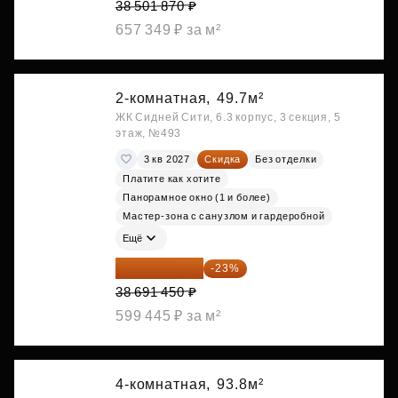
38 501 870 ₽
657 349 ₽ за м²
2-комнатная,
49.7м²
ЖК Сидней Сити, 6.3 корпус, 3 секция, 5
этаж, №493
3 кв 2027
Скидка
Без отделки
Платите как хотите
Панорамное окно (1 и более)
Мастер-зона с санузлом и гардеробной
Ещё
29 792 417 ₽
-23%
38 691 450 ₽
599 445 ₽ за м²
4-комнатная,
93.8м²