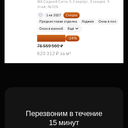
ЖК Сидней Сити, 5.2 корпус, 3 секция, 5
этаж, №329
1 кв 2027
Скидка
Предчистовая отделка
Лоджия
Окна в пол
Окно в ванной
Ещё
58 185 266 ₽
-24%
76 559 560 ₽
620 312 ₽ за м²
Перезвоним в течение
15 минут