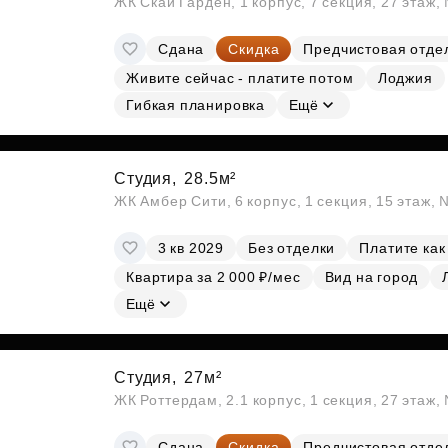
ЖК Скай Гарден, 1 корпус, 7 секция, 27 этаж
Сдана
Скидка
Предчистовая отде
Живите сейчас - платите потом
Лоджия
Гибкая планировка
Ещё
Студия,
28.5м²
ЖК Амбер Сити, 6 корпус, 1 секция, 15 этаж,
3 кв 2029
Без отделки
Платите как
Квартира за 2 000 ₽/мес
Вид на город
Ещё
Студия,
27м²
ЖК Роттердам, 2.1 корпус, 1 секция, 27 этаж
Сдана
Скидка
Предчистовая отде