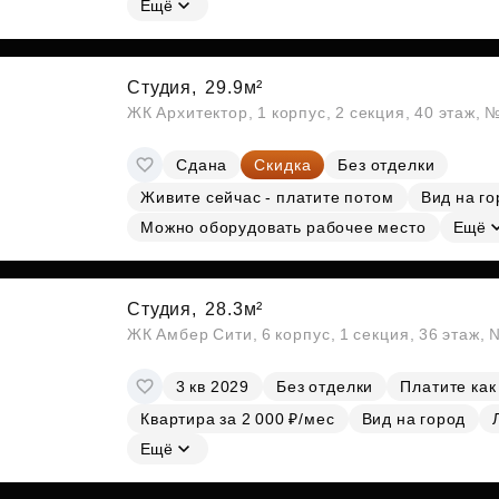
Ещё
Студия,
29.9м²
ЖК Архитектор, 1 корпус, 2 секция, 40 этаж, 
Сдана
Скидка
Без отделки
Живите сейчас - платите потом
Вид на го
Можно оборудовать рабочее место
Ещё
Студия,
28.3м²
ЖК Амбер Сити, 6 корпус, 1 секция, 36 этаж,
3 кв 2029
Без отделки
Платите как
Квартира за 2 000 ₽/мес
Вид на город
Ещё