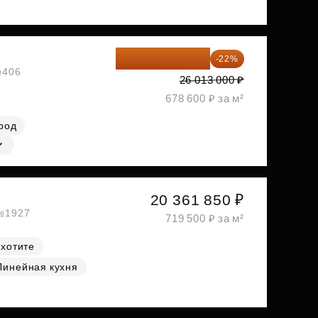
20 290 140 ₽
-22%
№406
26 013 000 ₽
678 600 ₽ за м²
род
20 361 850 ₽
 №1927
719 500 ₽ за м²
 хотите
Линейная кухня