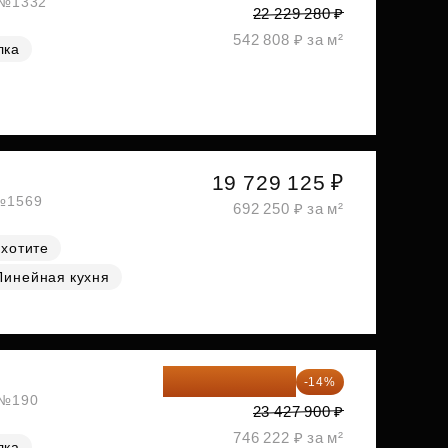
, №1332
22 229 280 ₽
542 808 ₽ за м²
лка
19 729 125 ₽
 №1569
692 250 ₽ за м²
 хотите
Линейная кухня
20 147 994 ₽
-14%
, №190
23 427 900 ₽
746 222 ₽ за м²
лка