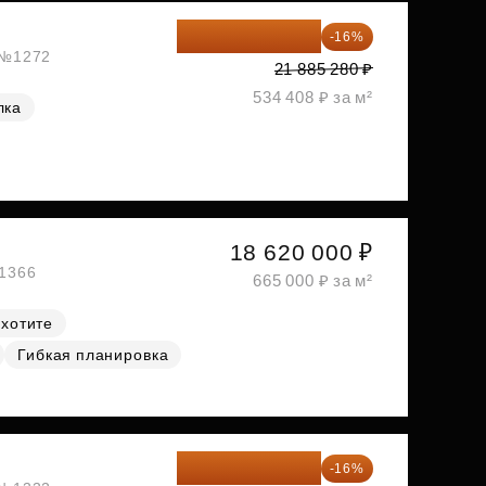
18 383 635 ₽
-16%
, №1272
21 885 280 ₽
534 408 ₽ за м²
лка
18 620 000 ₽
№1366
665 000 ₽ за м²
 хотите
Гибкая планировка
18 672 595 ₽
-16%