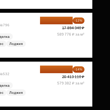
15 747 019 ₽
-12%
, №796
17 894 340 ₽
589 776 ₽ за м²
делка
ес
Лоджия
17 555 275 ₽
-14%
, №532
20 413 110 ₽
579 382 ₽ за м²
делка
ес
Лоджия