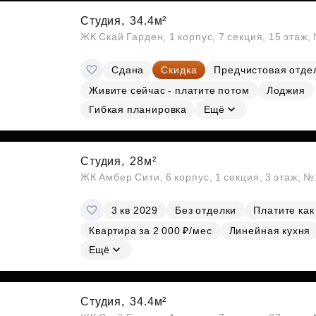
Студия,
34.4м²
ЖК Скай Гарден, 1 корпус, 7 секция, 15 этаж
Сдана
Скидка
Предчистовая отде
Живите сейчас - платите потом
Лоджия
Гибкая планировка
Ещё
Студия,
28м²
ЖК Амбер Сити, 6 корпус, 1 секция, 3 этаж, 
3 кв 2029
Без отделки
Платите как
Квартира за 2 000 ₽/мес
Линейная кухня
Ещё
Студия,
34.4м²