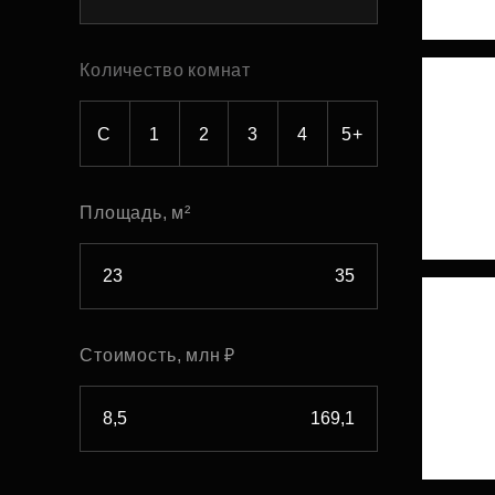
Рефинансирование
Количество комнат
С
1
2
3
4
5+
Площадь, м²
Стоимость, млн ₽