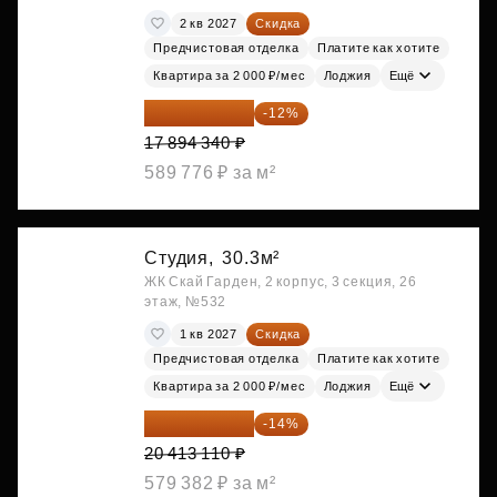
2 кв 2027
Скидка
Предчистовая отделка
Платите как хотите
Квартира за 2 000 ₽/мес
Лоджия
Ещё
15 747 019 ₽
-12%
17 894 340 ₽
589 776 ₽ за м²
Студия,
30.3м²
ЖК Скай Гарден, 2 корпус, 3 секция, 26
этаж, №532
1 кв 2027
Скидка
Предчистовая отделка
Платите как хотите
Квартира за 2 000 ₽/мес
Лоджия
Ещё
17 555 275 ₽
-14%
20 413 110 ₽
579 382 ₽ за м²