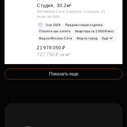
Студия,
30.2м²
ЖК Амбер Сити, 6 корпус, 1 секция, 21
этаж, №1660
3 кв 2029
Предчистовая отделка
Платите как хотите
Квартира за 2 000 ₽/мес
Вид на Москва-Сити
Вид на город
Ещё
21 978 050 ₽
727 750 ₽ за м²
Показать еще