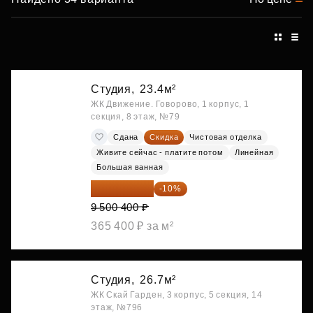
Студия,
23.4м²
ЖК Движение. Говорово, 1 корпус, 1
секция, 8 этаж, №79
Сдана
Скидка
Чистовая отделка
Живите сейчас - платите потом
Линейная
Большая ванная
8 550 360 ₽
-10%
9 500 400 ₽
365 400 ₽ за м²
Студия,
26.7м²
ЖК Скай Гарден, 3 корпус, 5 секция, 14
этаж, №796