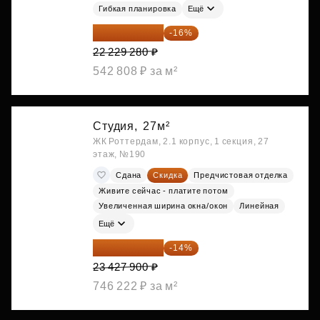
Гибкая планировка
Ещё
18 672 595 ₽
-16%
22 229 280 ₽
542 808 ₽ за м²
Студия,
27м²
ЖК Роттердам, 2.1 корпус, 1 секция, 27
этаж, №190
Сдана
Скидка
Предчистовая отделка
Живите сейчас - платите потом
Увеличенная ширина окна/окон
Линейная
Ещё
20 147 994 ₽
-14%
23 427 900 ₽
746 222 ₽ за м²