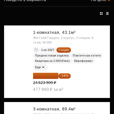
1-комнатная,
43.1м²
ЖК Скай Гарден, 2 корпус, 3 секция, 8
этаж, №389
1 кв 2027
Скидка
Предчистовая отделка
Платите как хотите
Квартира за 2 000 ₽/мес
Евроформат
Ещё
20 600 076 ₽
-16%
24 523 900 ₽
477 960 ₽ за м²
3-комнатная,
89.4м²