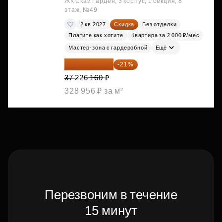
ЖК Скай Гарден, 3 корпус, 1 секция, 8
этаж, №49
2 кв 2027
Скидка
Без отделки
Платите как хотите
Квартира за 2 000 ₽/мес
Мастер-зона с гардеробной
Ещё
29 408 666 ₽
-21%
37 226 160 ₽
328 956 ₽ за м²
Перезвоним в течение
15 минут