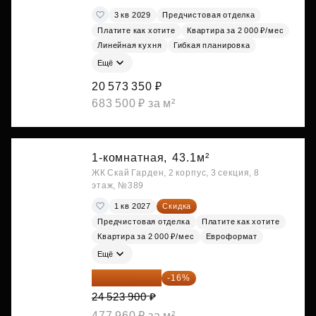
3 кв 2029
Предчистовая отделка
Платите как хотите
Квартира за 2 000 ₽/мес
Линейная кухня
Гибкая планировка
Ещё
20 573 350 ₽
683 500 ₽ за м²
1-комнатная,
43.1м²
ЖК Скай Гарден, 2 корпус, 3 секция, 8
этаж, №389
1 кв 2027
Скидка
Предчистовая отделка
Платите как хотите
Квартира за 2 000 ₽/мес
Евроформат
Ещё
20 600 076 ₽
-16%
24 523 900 ₽
477 960 ₽ за м²