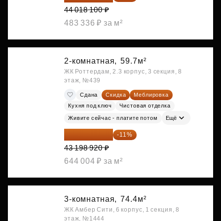
44 018 100 ₽
483 336 ₽ за м²
2-комнатная,
59.7м²
ЖК Роттердам, 2.3 корпус, 3 секция, 8
этаж, №439
Сдана
Скидка
Меблировка
Кухня под ключ
Чистовая отделка
Живите сейчас - платите потом
Ещё
38 447 039 ₽
-11%
43 198 920 ₽
644 004 ₽ за м²
3-комнатная,
74.4м²
ЖК Амбер Сити, 6 корпус, 1 секция, 8
этаж, №1444