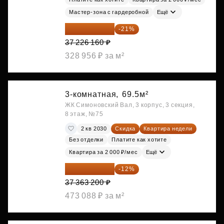
Мастер-зона с гардеробной
Ещё
29 408 666 ₽
-21%
37 226 160 ₽
328 956 ₽ за м²
3-комнатная,
69.5м²
ЖК Симоновский Вал, 3 корпус, 3 секция,
8 этаж, №75
2 кв 2030
Скидка
Квартира недели
Без отделки
Платите как хотите
Квартира за 2 000 ₽/мес
Ещё
32 879 616 ₽
-12%
37 363 200 ₽
473 088 ₽ за м²