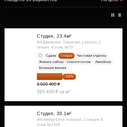
Студия,
23.4м²
ЖК Движение. Говорово, 1 корпус, 1
секция, 8 этаж, №79
Сдана
Скидка
Чистовая отделка
Живите сейчас - платите потом
Линейная
Большая ванная
8 550 360 ₽
-10%
9 500 400 ₽
365 400 ₽ за м²
Студия,
30.1м²
ЖК Амбер Сити, 6 корпус, 1 секция, 8
этаж, №1439