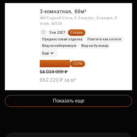
3-комнатная,
66м²
ЖК Сидней Сити, 6.3 корпус, 3 секция, 8
этаж, №533
3 кв 2027
Скидка
Предчистовая отделка
Платите как хотите
Вид на набережную
Вид на бульвар
Ещё
43 706 520 ₽
-22%
56 034 000 ₽
662 220 ₽ за м²
Показать еще