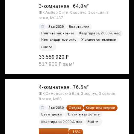
3-комнатная,
64.8м²
ЖК Амбер Сити, 6 корпус, 1 секция, 8
этаж, №1437
3 кв 2029
Без отделки
Платите как хотите
Квартира за 2 000 ₽/мес
Нестандартное окно
Угловое остекление
Ещё
33 559 920 ₽
517 900 ₽ за м²
4-комнатная,
76.5м²
ЖК Симоновский Вал, 3 корпус, 3 секция,
8 этаж, №80
2 кв 2030
Скидка
Квартира недели
Без отделки
Платите как хотите
Квартира за 2 000 ₽/мес
Ещё
36 975 204 ₽
-16%