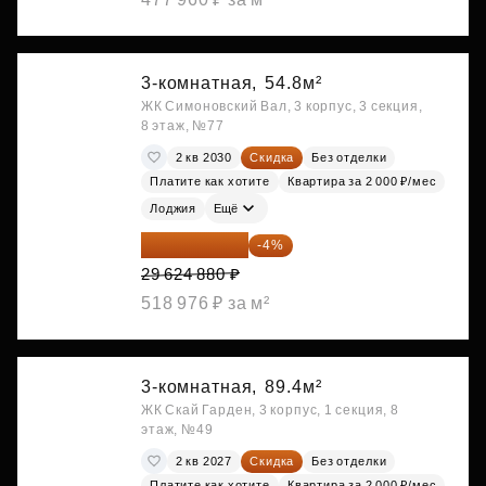
3-комнатная,
54.8м²
ЖК Симоновский Вал, 3 корпус, 3 секция,
8 этаж, №77
2 кв 2030
Скидка
Без отделки
Платите как хотите
Квартира за 2 000 ₽/мес
Лоджия
Ещё
28 439 885 ₽
-4%
29 624 880 ₽
518 976 ₽ за м²
3-комнатная,
89.4м²
ЖК Скай Гарден, 3 корпус, 1 секция, 8
этаж, №49
2 кв 2027
Скидка
Без отделки
Платите как хотите
Квартира за 2 000 ₽/мес