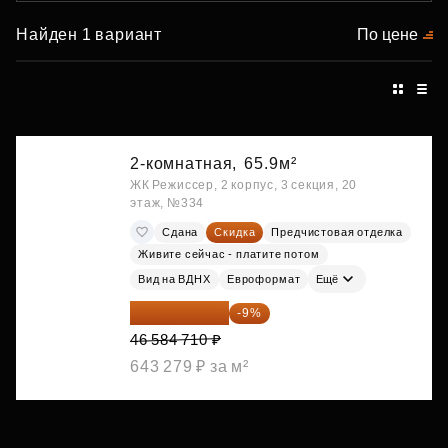
Найден 1 вариант
По цене
2-комнатная,
65.9м²
ЖК Режиссер, 2 корпус, 3 секция, 20
этаж, №334
Сдана
Скидка
Предчистовая отделка
Живите сейчас - платите потом
Вид на ВДНХ
Евроформат
Ещё
42 392 086 ₽
-9%
46 584 710 ₽
643 279 ₽ за м²