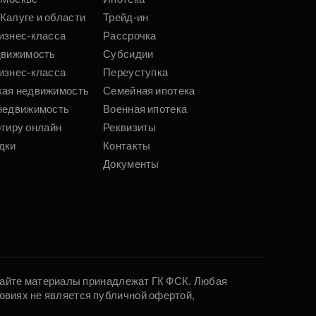
Калуге и области
Трейд-ин
изнес-класса
Рассрочка
движимость
Субсидии
изнес-класса
Переуступка
кая недвижимость
Семейная ипотека
недвижимость
Военная ипотека
ртиру онлайн
Реквизиты
дки
Контакты
Документы
 сайте материалы принадлежат ГК ФСК. Любая
овиях не является публичной офертой,