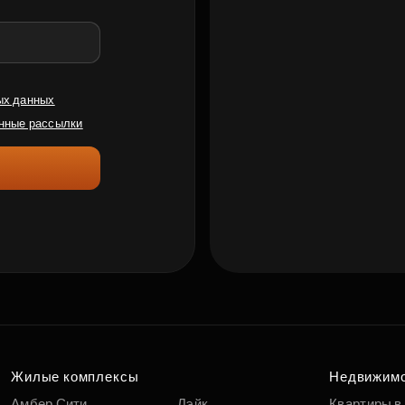
ых данных
нные рассылки
Жилые комплексы
Недвижим
Амбер Сити
Лэйк
Квартиры в