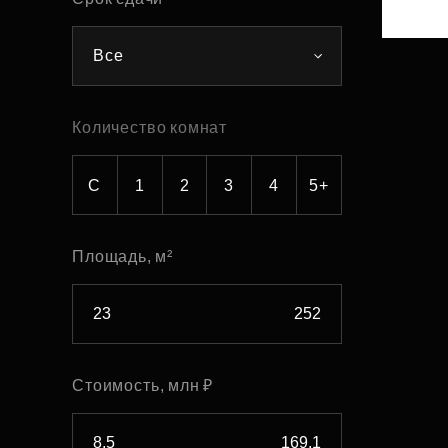
Рефинансирование
Все
Количество комнат
С
1
2
3
4
5+
Площадь, м²
Стоимость, млн ₽