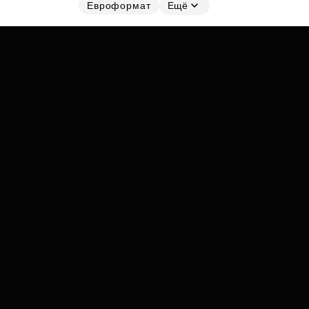
Субсидии
Евроформат
Ещё