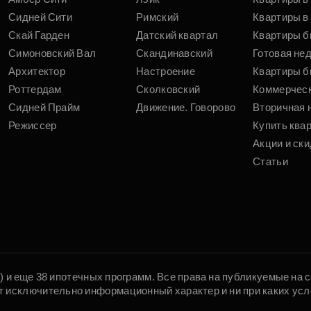
Сидней Сити
Римский
Квартиры в 
Скай Гарден
Датский квартал
Квартиры б
Симоновский Вал
Скандинавский
Готовая не
Архитектор
Настроение
Квартиры б
Роттердам
Сколковский
Коммерчес
Сидней Прайм
Движение. Говорово
Вторичная 
Режиссер
Купить ква
Акции и ски
Статьи
5) и еще 38 ипотечных программ. Все права на публикуемые на
т исключительно информационный характер и ни при каких усл