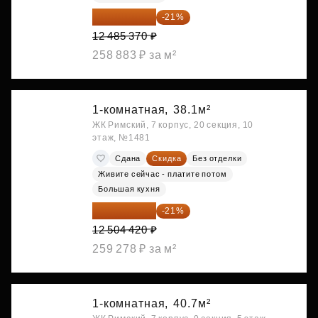
9 863 442 ₽
-21%
12 485 370 ₽
258 883 ₽ за м²
1-комнатная,
38.1м²
ЖК Римский, 7 корпус, 20 секция, 10
этаж, №1481
Сдана
Скидка
Без отделки
Живите сейчас - платите потом
Большая кухня
9 878 492 ₽
-21%
12 504 420 ₽
259 278 ₽ за м²
1-комнатная,
40.7м²