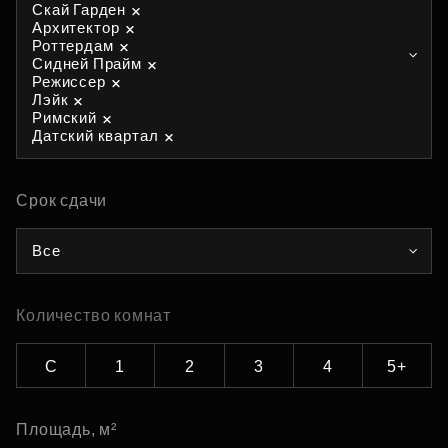
Скай Гарден
Архитектор
Роттердам
Сидней Прайм
Режиссер
Лэйк
Римский
Датский квартал
Срок сдачи
Все
Количество комнат
С
1
2
3
4
5+
Площадь, м²