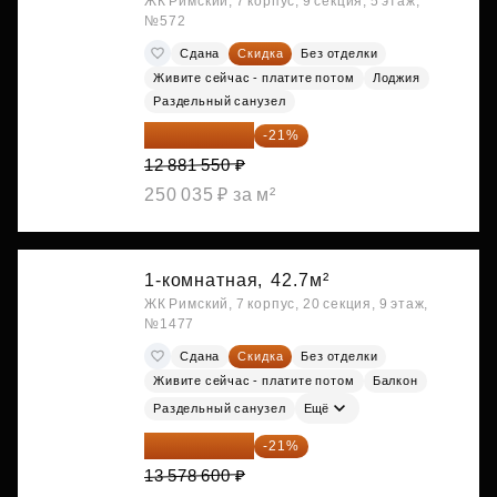
ЖК Римский, 7 корпус, 9 секция, 5 этаж,
№572
Сдана
Скидка
Без отделки
Живите сейчас - платите потом
Лоджия
Раздельный санузел
10 176 425 ₽
-21%
12 881 550 ₽
250 035 ₽ за м²
1-комнатная,
42.7м²
ЖК Римский, 7 корпус, 20 секция, 9 этаж,
№1477
Сдана
Скидка
Без отделки
Живите сейчас - платите потом
Балкон
Раздельный санузел
Ещё
10 727 094 ₽
-21%
13 578 600 ₽