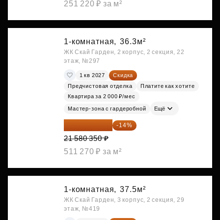
251 220 ₽ за м²
1-комнатная,
36.3м²
ЖК Скай Гарден, 2 корпус, 2 секция, 22
этаж, №297
1 кв 2027
Скидка
Предчистовая отделка
Платите как хотите
Квартира за 2 000 ₽/мес
Мастер-зона с гардеробной
Ещё
18 559 101 ₽
-14%
21 580 350 ₽
511 270 ₽ за м²
1-комнатная,
37.5м²
ЖК Скай Гарден, 3 корпус, 2 секция, 29
этаж, №419