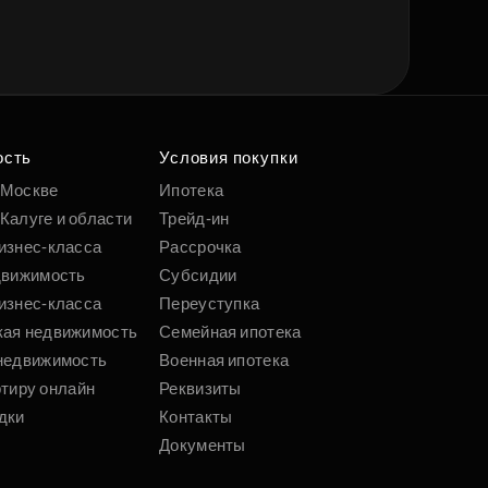
ость
Условия покупки
 Москве
Ипотека
Калуге и области
Трейд-ин
изнес-класса
Рассрочка
движимость
Субсидии
изнес-класса
Переуступка
кая недвижимость
Семейная ипотека
недвижимость
Военная ипотека
ртиру онлайн
Реквизиты
дки
Контакты
Документы