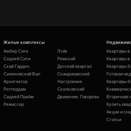
Жилые комплексы
Недвижим
Амбер Сити
Лэйк
Квартиры в
Сидней Сити
Римский
Квартиры в 
Скай Гарден
Датский квартал
Квартиры б
Симоновский Вал
Скандинавский
Готовая не
Архитектор
Настроение
Квартиры б
Роттердам
Сколковский
Коммерчес
Сидней Прайм
Движение. Говорово
Вторичная 
Режиссер
Купить ква
Акции и ски
Статьи