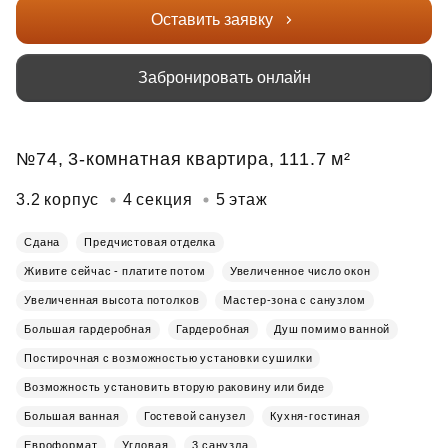
Оставить заявку
Забронировать онлайн
№74, 3-комнатная квартира, 111.7 м²
3.2 корпус
4 секция
5 этаж
Сдана
Предчистовая отделка
Живите сейчас - платите потом
Увеличенное число окон
Увеличенная высота потолков
Мастер-зона с санузлом
Большая гардеробная
Гардеробная
Душ помимо ванной
Постирочная с возможностью установки сушилки
Возможность установить вторую раковину или биде
Большая ванная
Гостевой санузел
Кухня-гостиная
Евроформат
Угловая
3 санузла