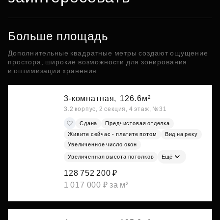
Больше площадь
Дополнительные квадратные метры создают ощущение
простора, широкие возможности для зонирования
и оптимизации хранения
3-комнатная,
126.6м²
3.2 корпус, 2 секция, 4 этаж, №31
Сдана
Предчистовая отделка
Живите сейчас - платите потом
Вид на реку
Увеличенное число окон
Увеличенная высота потолков
Ещё
128 752 200 ₽
1 017 000 ₽ за м²