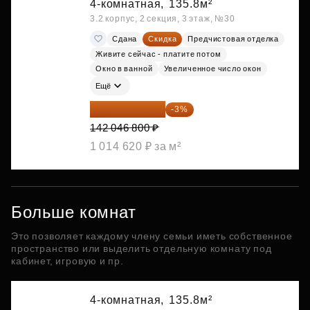
4-комнатная,
135.8м²
3.2 корпус, 2 секция, 3 этаж, №30
Сдана
Скидка
Предчистовая отделка
Живите сейчас - платите потом
Окно в ванной
Увеличенное число окон
Ещё
137 785 396 ₽
-3%
142 046 800 ₽
1 014 620 ₽ за м²
Больше комнат
Это позволяет каждому члену семьи иметь собственное
пространство или выделить отдельную комнату под
кабинет, игровую и пр.
4-комнатная,
135.8м²