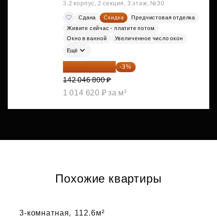
3.2 корпус, 2 секция, 3 этаж, №30
Сдана
Скидка
Предчистовая отделка
Живите сейчас - платите потом
Окно в ванной
Увеличенное число окон
Ещё
137 785 396 ₽
-3%
142 046 800 ₽
1 014 620 ₽ за м²
Похожие квартиры
3-комнатная,
112.6м²