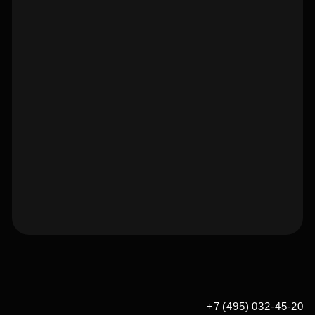
Подберите квартиру мечты
по удобным вам параметрам
+7 (495) 032-45-20