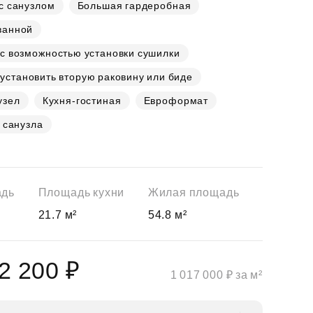
с санузлом
Большая гардеробная
ванной
с возможностью установки сушилки
установить вторую раковину или биде
узел
Кухня-гостиная
Евроформат
 санузла
адь
Площадь кухни
Жилая площадь
21.7 м²
54.8 м²
2 200 ₽
1 017 000 ₽ за м²