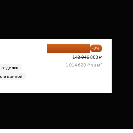
137 785 396 ₽
-3%
142 046 800 ₽
1 014 620 ₽ за м²
 отделка
о в ванной