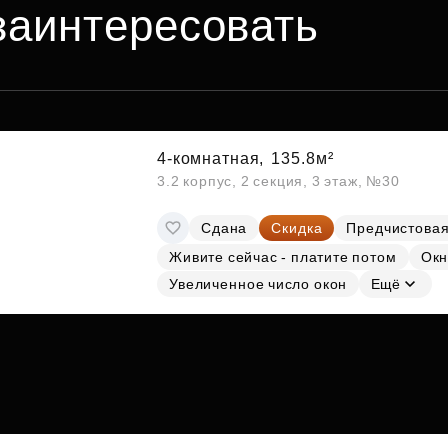
заинтересовать
4-комнатная,
135.8м²
3.2 корпус, 2 секция, 3 этаж, №30
Сдана
Скидка
Предчистовая
Живите сейчас - платите потом
Окн
Увеличенное число окон
Ещё