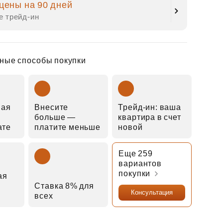
цены на 90 дней
е трейд‑ин
ные способы покупки
ная
Внесите
Трейд‑ин: ваша
больше —
квартира в счет
ате
платите меньше
новой
Еще 259
вариантов
покупки
ая
Ставка 8% для
Консультация
всех