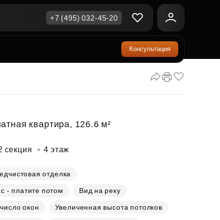
+7 (495) 032-45-20
Консультация
ичная недвижимость
еринский капитал
ите сейчас — платите
ка и продажа
ом
упка онлайн
Все акции
А
родная недвижимость
и скидки
атная квартира, 126.6 м²
рт в окружении природы
Все акции
2 секция
4 этаж
стиции в коммерцию
возможности для роста
едчистовая отделка
с - платите потом
Вид на реку
осы и ответы
число окон
Увеличенная высота потолков
ы на популярные вопросы