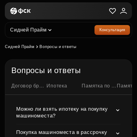
Сидней Прайм
Консультация
Сидней Прайм
Вопросы и ответы
Вопросы и ответы
Договор бронирования квартиры
Ипотека
Памятка по ипотечной сделке
Памятка по семейно
Можно ли взять ипотеку на покупку
машиноместа?
Покупка машиноместа в рассрочку