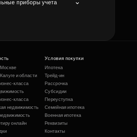
льные приборы учета
ость
Условия покупки
 Москве
Ипотека
Калуге и области
Трейд-ин
изнес-класса
Рассрочка
движимость
Субсидии
изнес-класса
Переуступка
кая недвижимость
Семейная ипотека
недвижимость
Военная ипотека
ртиру онлайн
Реквизиты
дки
Контакты