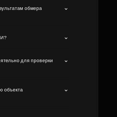
езультатам обмера
ТИ?
оятельно для проверки
ю объекта