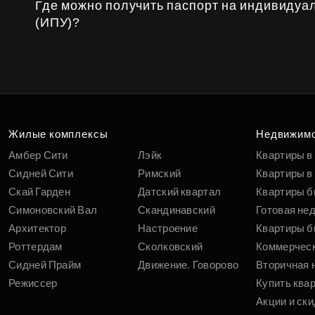
Где можно получить паспорт на индивидуа
(ИПУ)?
Жилые комплексы
Недвижим
Амбер Сити
Лэйк
Квартиры в
Сидней Сити
Римский
Квартиры в 
Скай Гарден
Датский квартал
Квартиры б
Симоновский Вал
Скандинавский
Готовая не
Архитектор
Настроение
Квартиры б
Роттердам
Сколковский
Коммерчес
Сидней Прайм
Движение. Говорово
Вторичная 
Режиссер
Купить ква
Акции и ски