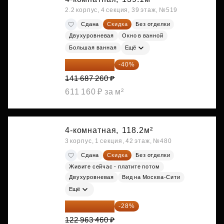
2.2 корпус, 4 секция, 39 этаж, №519
Сдана
Скидка
Без отделки
Двухуровневая
Окно в ванной
Большая ванная
Ещё
85 012 356 ₽
-40%
141 687 260 ₽
611 160 ₽ за м²
4-комнатная,
118.2м²
3 корпус, 1 секция, 42 этаж, №480
Сдана
Скидка
Без отделки
Живите сейчас - платите потом
Двухуровневая
Вид на Москва-Сити
Ещё
88 533 691 ₽
-28%
122 963 460 ₽