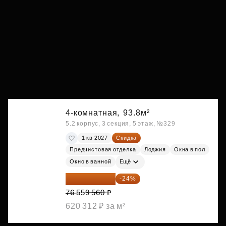
4-комнатная,
93.8м²
5.2 корпус, 3 секция, 5 этаж, №329
1 кв 2027
Скидка
Предчистовая отделка
Лоджия
Окна в пол
Окно в ванной
Ещё
58 185 266 ₽
-24%
76 559 560 ₽
620 312 ₽ за м²