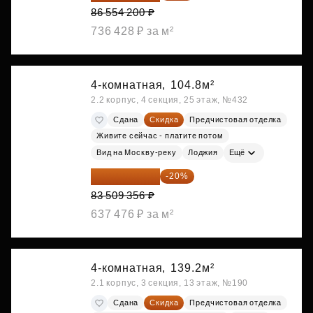
86 554 200 ₽
736 428 ₽ за м²
4-комнатная,
104.8м²
2.2 корпус, 4 секция, 25 этаж, №432
Сдана
Скидка
Предчистовая отделка
Живите сейчас - платите потом
Вид на Москву-реку
Лоджия
Ещё
66 807 485 ₽
-20%
83 509 356 ₽
637 476 ₽ за м²
4-комнатная,
139.2м²
2.1 корпус, 3 секция, 13 этаж, №190
Сдана
Скидка
Предчистовая отделка