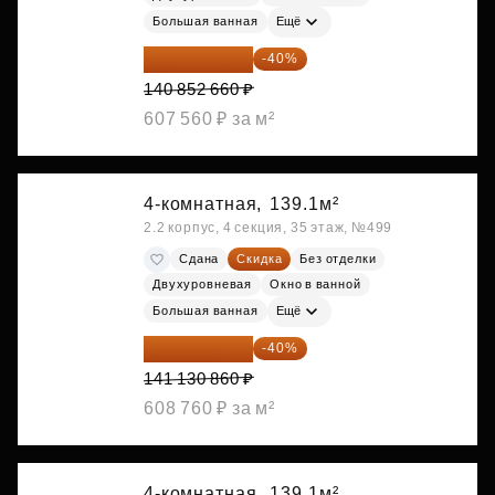
Большая ванная
Ещё
84 511 596 ₽
-40%
140 852 660 ₽
607 560 ₽ за м²
4-комнатная,
139.1м²
2.2 корпус, 4 секция, 35 этаж, №499
Сдана
Скидка
Без отделки
Двухуровневая
Окно в ванной
Большая ванная
Ещё
84 678 516 ₽
-40%
141 130 860 ₽
608 760 ₽ за м²
4-комнатная,
139.1м²