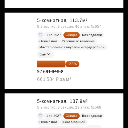
5-комнатная,
113.7м²
5.2 корпус, 3 секция, 40 этаж, №657
1 кв 2027
Скидка
Без отделки
Окна в пол
Угловое остекление
Мастер-зона с санузлом и гардеробной
Ещё
75 222 101 ₽
-23%
97 691 040 ₽
661 584 ₽ за м²
5-комнатная,
137.9м²
5.2 корпус, 3 секция, 29 этаж, №568
1 кв 2027
Скидка
Без отделки
Окна в пол
Окно в ванной