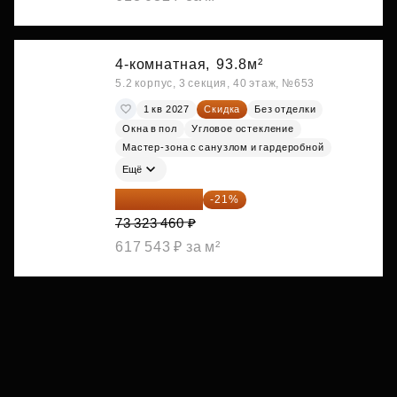
4-комнатная,
93.8м²
5.2 корпус, 3 секция, 40 этаж, №653
1 кв 2027
Скидка
Без отделки
Окна в пол
Угловое остекление
Мастер-зона с санузлом и гардеробной
Ещё
57 925 533 ₽
-21%
73 323 460 ₽
617 543 ₽ за м²