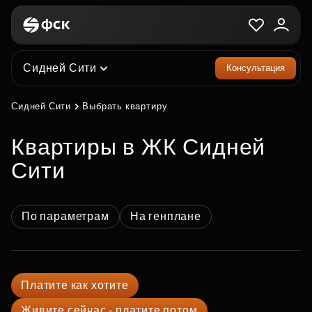
Сидней Сити
Консультация
Сидней Сити
Выбрать квартиру
квартиры в ЖК Сидней
Сити
По параметрам
На генплане
Платите как хотите
Живите сейчас - платите потом