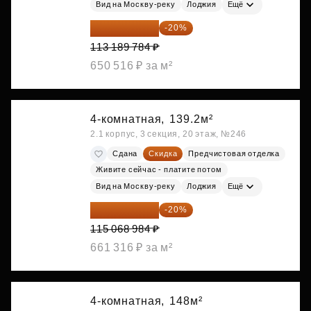
Вид на Москву-реку
Лоджия
Ещё
90 551 827 ₽
-20%
113 189 784 ₽
650 516 ₽ за м²
4-комнатная,
139.2м²
2.1 корпус, 3 секция, 20 этаж, №246
Сдана
Скидка
Предчистовая отделка
Живите сейчас - платите потом
Вид на Москву-реку
Лоджия
Ещё
92 055 187 ₽
-20%
115 068 984 ₽
661 316 ₽ за м²
4-комнатная,
148м²