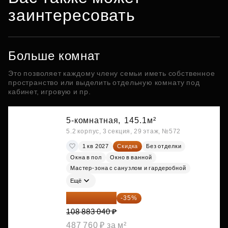
заинтересовать
Больше комнат
Это позволяет каждому члену семьи иметь собственное
пространство или выделить отдельную комнату под
кабинет, игровую и пр.
5-комнатная,
145.1м²
5.2 корпус, 3 секция, 29 этаж, №572
1 кв 2027
Скидка
Без отделки
Окна в пол
Окно в ванной
Мастер-зона с санузлом и гардеробной
Ещё
70 773 976 ₽
-35%
108 883 040 ₽
487 760 ₽ за м²