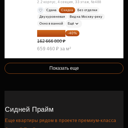
2.2 корпус, 4 секция, 33 этаж, №488
Сдана
Скидка
Без отделки
Двухуровневая
Вид на Москву-реку
Окно в ванной
Ещё
97 600 080 ₽
-40%
162 666 800 ₽
659 460 ₽ за м²
Показать еще
Сидней Прайм
Еще квартиры рядом в проекте премиум‑класса