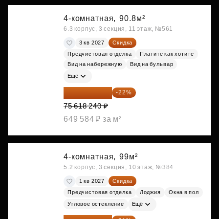
4-комнатная,
90.8м²
6.3 корпус, 3 секция, 11 этаж, №561
3 кв 2027
Скидка
Предчистовая отделка
Платите как хотите
Вид на набережную
Вид на бульвар
Ещё
58 982 227 ₽
-22%
75 618 240 ₽
649 584 ₽ за м²
4-комнатная,
99м²
5.2 корпус, 3 секция, 10 этаж, №384
1 кв 2027
Скидка
Предчистовая отделка
Лоджия
Окна в пол
Угловое остекление
Ещё