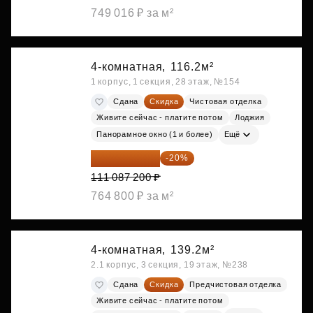
749 016 ₽ за м²
4-комнатная,
116.2м²
1 корпус, 1 секция, 28 этаж, №154
Сдана
Скидка
Чистовая отделка
Живите сейчас - платите потом
Лоджия
Панорамное окно (1 и более)
Ещё
88 869 760 ₽
-20%
111 087 200 ₽
764 800 ₽ за м²
4-комнатная,
139.2м²
2.1 корпус, 3 секция, 19 этаж, №238
Сдана
Скидка
Предчистовая отделка
Живите сейчас - платите потом