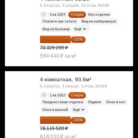
6.3 корпус, 3 секция, 20 этаж, №669
3 кв 2027
Скидка
Без отделки
Платите как хотите
Вид на набережную
Вид на бульвар
Ещё
54 153 484 ₽
-23%
70 329 200 ₽
594 440 ₽ за м²
4-комнатная,
93.6м²
5.2 корпус, 3 секция, 3 этаж, №309
1 кв 2027
Скидка
Предчистовая отделка
Лоджия
Окна в пол
Окно в ванной
Ещё
57 847 795 ₽
-24%
76 115 520 ₽
618 032 ₽ за м²