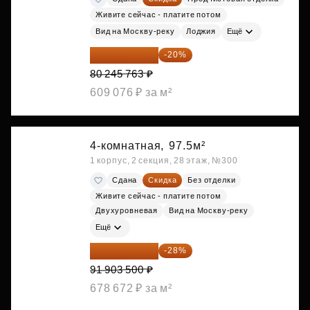
Живите сейчас - платите потом
Вид на Москву-реку
Лоджия
Ещё
64 196 610 ₽
-20%
80 245 763 ₽
609 076 ₽ за м²
4-комнатная,
97.5м²
1 корпус, 2 секция, 28 этаж, №300
Сдана
Скидка
Без отделки
Живите сейчас - платите потом
Двухуровневая
Вид на Москву-реку
Ещё
66 170 520 ₽
-28%
91 903 500 ₽
678 672 ₽ за м²