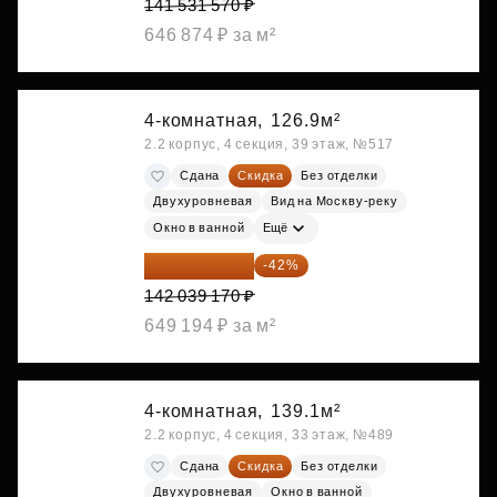
141 531 570 ₽
646 874 ₽ за м²
4-комнатная,
126.9м²
2.2 корпус, 4 секция, 39 этаж, №517
Сдана
Скидка
Без отделки
Двухуровневая
Вид на Москву-реку
Окно в ванной
Ещё
82 382 719 ₽
-42%
142 039 170 ₽
649 194 ₽ за м²
4-комнатная,
139.1м²
2.2 корпус, 4 секция, 33 этаж, №489
Сдана
Скидка
Без отделки
Двухуровневая
Окно в ванной