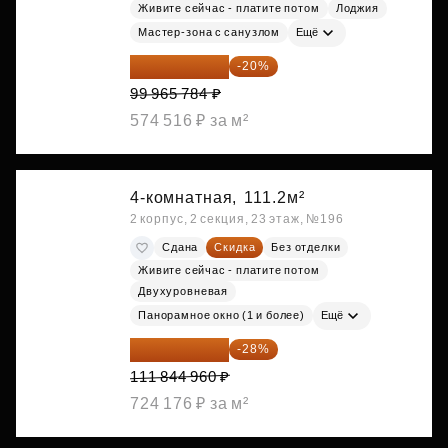
Живите сейчас - платите потом
Лоджия
Мастер-зона с санузлом
Ещё
79 972 627 ₽
-20%
99 965 784 ₽
574 516 ₽ за м²
4-комнатная,
111.2м²
2 корпус, 2 секция, 23 этаж, №196
Сдана
Скидка
Без отделки
Живите сейчас - платите потом
Двухуровневая
Панорамное окно (1 и более)
Ещё
80 528 371 ₽
-28%
111 844 960 ₽
724 176 ₽ за м²