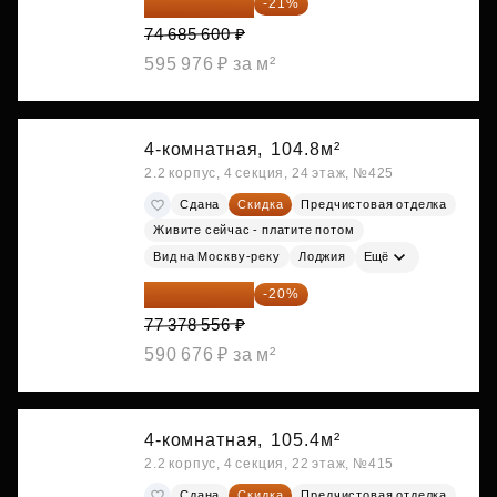
59 001 624 ₽
-21%
74 685 600 ₽
595 976 ₽ за м²
4-комнатная,
104.8м²
2.2 корпус, 4 секция, 24 этаж, №425
Сдана
Скидка
Предчистовая отделка
Живите сейчас - платите потом
Вид на Москву-реку
Лоджия
Ещё
61 902 845 ₽
-20%
77 378 556 ₽
590 676 ₽ за м²
4-комнатная,
105.4м²
2.2 корпус, 4 секция, 22 этаж, №415
Сдана
Скидка
Предчистовая отделка