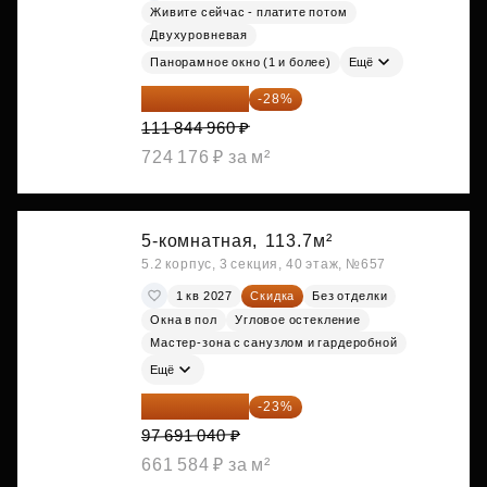
Живите сейчас - платите потом
Двухуровневая
Панорамное окно (1 и более)
Ещё
80 528 371 ₽
-28%
111 844 960 ₽
724 176 ₽ за м²
5-комнатная,
113.7м²
5.2 корпус, 3 секция, 40 этаж, №657
1 кв 2027
Скидка
Без отделки
Окна в пол
Угловое остекление
Мастер-зона с санузлом и гардеробной
Ещё
75 222 101 ₽
-23%
97 691 040 ₽
661 584 ₽ за м²