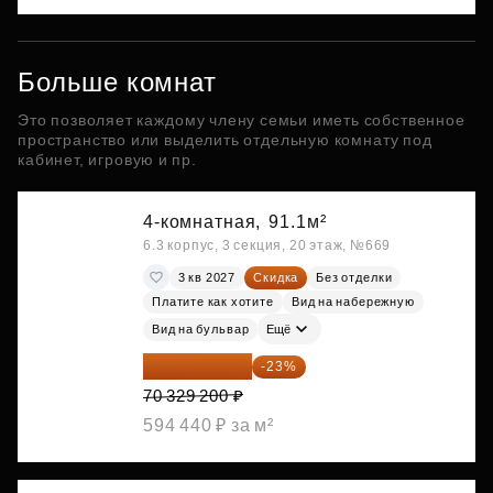
Больше комнат
Это позволяет каждому члену семьи иметь собственное
пространство или выделить отдельную комнату под
кабинет, игровую и пр.
4-комнатная,
91.1м²
6.3 корпус, 3 секция, 20 этаж, №669
3 кв 2027
Скидка
Без отделки
Платите как хотите
Вид на набережную
Вид на бульвар
Ещё
54 153 484 ₽
-23%
70 329 200 ₽
594 440 ₽ за м²