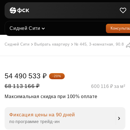
Сидней Сити
Консульта
Сидней Сити
Выбрать квартиру
№ 445, 3-комнатная, 90.8 м²
54 490 533 ₽
-20%
68 113 166 ₽
600 116 ₽ за м²
Максимальная скидка при 100% оплате
Фиксация цены на 90 дней
по программе трейд‑ин