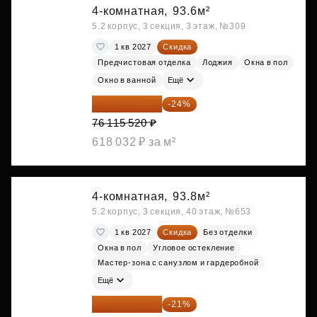
4-комнатная,
93.6м²
5.2 корпус, 3 секция, 3 этаж, №309
1 кв 2027
Скидка
Предчистовая отделка
Лоджия
Окна в пол
Окно в ванной
Ещё
57 847 795 ₽
-24%
76 115 520 ₽
618 032 ₽ за м²
4-комнатная,
93.8м²
5.2 корпус, 3 секция, 40 этаж, №653
1 кв 2027
Скидка
Без отделки
Окна в пол
Угловое остекление
Мастер-зона с санузлом и гардеробной
Ещё
57 925 533 ₽
-21%