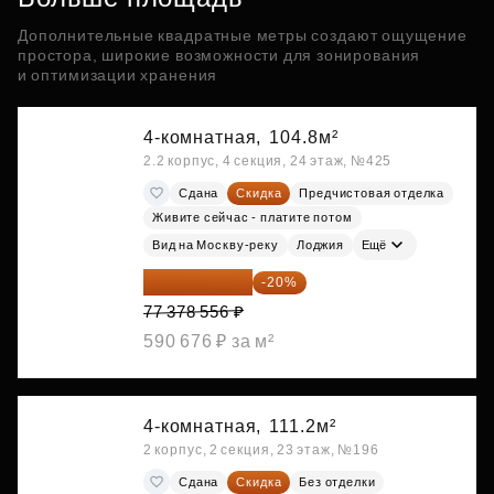
Дополнительные квадратные метры создают ощущение
простора, широкие возможности для зонирования
и оптимизации хранения
4-комнатная,
104.8м²
2.2 корпус, 4 секция, 24 этаж, №425
Сдана
Скидка
Предчистовая отделка
Живите сейчас - платите потом
Вид на Москву-реку
Лоджия
Ещё
61 902 845 ₽
-20%
77 378 556 ₽
590 676 ₽ за м²
4-комнатная,
111.2м²
2 корпус, 2 секция, 23 этаж, №196
Сдана
Скидка
Без отделки