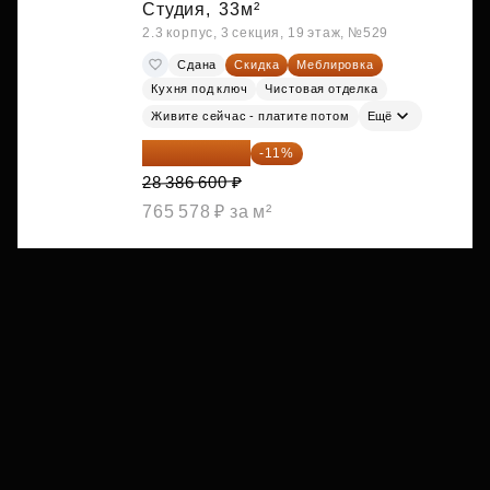
Студия,
33м²
2.3 корпус, 3 секция, 19 этаж, №529
Сдана
Скидка
Меблировка
Кухня под ключ
Чистовая отделка
Живите сейчас - платите потом
Ещё
25 264 074 ₽
-11%
28 386 600 ₽
765 578 ₽ за м²