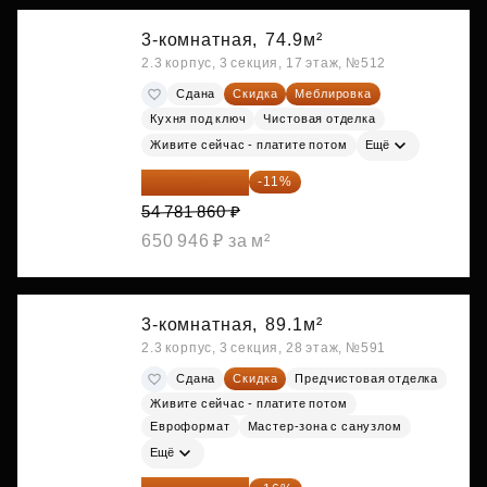
3-комнатная,
74.9м²
2.3 корпус, 3 секция, 17 этаж, №512
Сдана
Скидка
Меблировка
Кухня под ключ
Чистовая отделка
Живите сейчас - платите потом
Ещё
48 755 855 ₽
-11%
54 781 860 ₽
650 946 ₽ за м²
3-комнатная,
89.1м²
2.3 корпус, 3 секция, 28 этаж, №591
Сдана
Скидка
Предчистовая отделка
Живите сейчас - платите потом
Евроформат
Мастер-зона с санузлом
Ещё