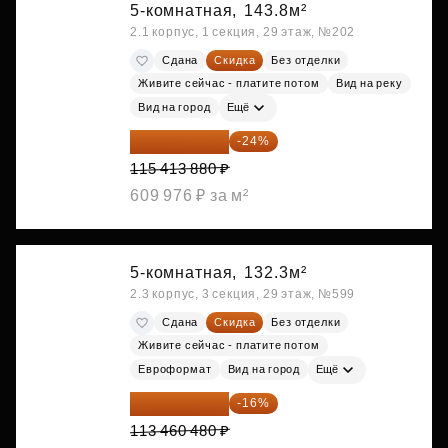
5-комнатная,
143.8м²
2.1 корпус, 1 секция, 29 этаж, №202
Сдана
Скидка
Без отделки
Живите сейчас - платите потом
Вид на реку
Вид на город
Ещё
87 714 549 ₽
-24%
115 413 880 ₽
609 976 ₽ за м²
5-комнатная,
132.3м²
2.3 корпус, 3 секция, 29 этаж, №599
Сдана
Скидка
Без отделки
Живите сейчас - платите потом
Евроформат
Вид на город
Ещё
95 306 803 ₽
-16%
113 460 480 ₽