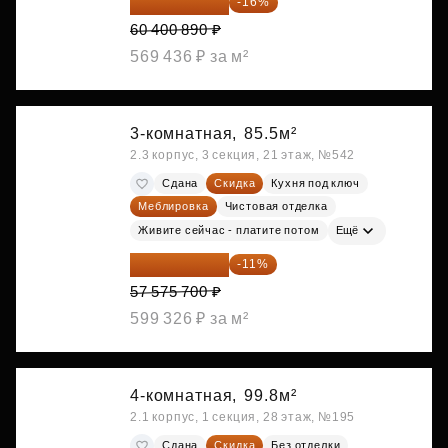
50 736 748 ₽
-16%
60 400 890 ₽
569 436 ₽ за м²
3-комнатная,
85.5м²
2.3 корпус, 3 секция, 21 этаж, №542
Сдана
Скидка
Кухня под ключ
Меблировка
Чистовая отделка
Живите сейчас - платите потом
Ещё
51 242 373 ₽
-11%
57 575 700 ₽
599 326 ₽ за м²
4-комнатная,
99.8м²
2.1 корпус, 1 секция, 28 этаж, №195
Сдана
Скидка
Без отделки