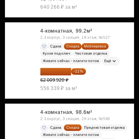
640 266 ₽ за м²
4-комнатная,
99.2м²
2.3 корпус, 3 секция, 19 этаж, №527
Сдана
Скидка
Меблировка
Кухня под ключ
Чистовая отделка
Живите сейчас - платите потом
Ещё
55 188 829 ₽
-11%
62 009 920 ₽
556 339 ₽ за м²
4-комнатная,
98.6м²
2.3 корпус, 3 секция, 29 этаж, №596
Сдана
Скидка
Предчистовая отделка
Живите сейчас - платите потом