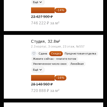
Ещё
20 147 994 ₽
-14%
23 427 900 ₽
746 222 ₽ за м²
Студия,
32.8м²
2.3 корпус, 3 секция, 23 этаж, №557
Сдана
Скидка
Предчистовая отделка
Живите сейчас - платите потом
Увеличенное число окон
Линейная
Ещё
23 645 126 ₽
-16%
28 148 960 ₽
720 888 ₽ за м²