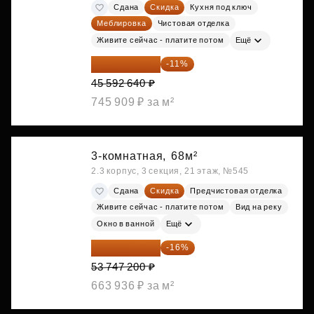
Сдана
Скидка
Кухня под ключ
Меблировка
Чистовая отделка
Живите сейчас - платите потом
Ещё
40 577 450 ₽
-11%
45 592 640 ₽
745 909 ₽ за м²
3-комнатная,
68м²
2.3 корпус, 3 секция, 21 этаж, №545
Сдана
Скидка
Предчистовая отделка
Живите сейчас - платите потом
Вид на реку
Окно в ванной
Ещё
45 147 648 ₽
-16%
53 747 200 ₽
663 936 ₽ за м²