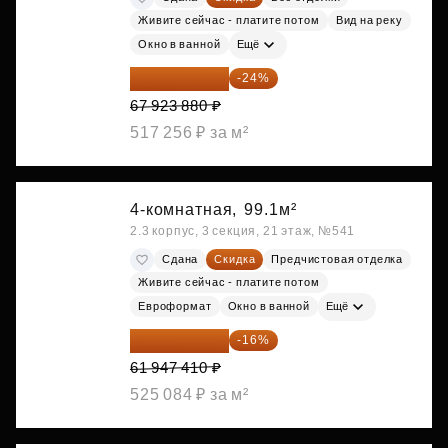
Живите сейчас - платите потом
Вид на реку
Окно в ванной
Ещё
51 622 149 ₽
-24%
67 923 880 ₽
517 256 ₽ за м²
4-комнатная,
99.1м²
2.3 корпус, 3 секция, 21 этаж, №541
Сдана
Скидка
Предчистовая отделка
Живите сейчас - платите потом
Евроформат
Окно в ванной
Ещё
52 035 824 ₽
-16%
61 947 410 ₽
525 084 ₽ за м²