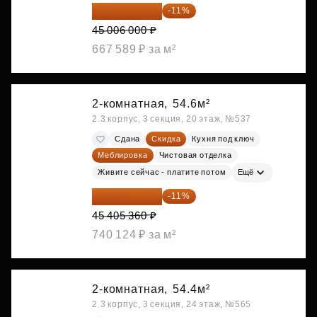
40 055 340 ₽
-11%
45 006 000 ₽
667 589 ₽ за м²
2-комнатная,
54.6м²
2.3 корпус, 3 секция, 20 этаж, №537
Сдана
Скидка
Кухня под ключ
Меблировка
Чистовая отделка
Живите сейчас - платите потом
Ещё
40 410 770 ₽
-11%
45 405 360 ₽
740 124 ₽ за м²
2-комнатная,
54.4м²
2.3 корпус, 3 секция, 24 этаж, №565