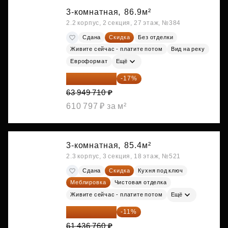
3-комнатная,
86.9м²
2.2 корпус, 2 секция, 27 этаж, №384
Сдана
Скидка
Без отделки
Живите сейчас - платите потом
Вид на реку
Евроформат
Ещё
53 078 259 ₽
-17%
63 949 710 ₽
610 797 ₽ за м²
3-комнатная,
85.4м²
2.3 корпус, 3 секция, 18 этаж, №521
Сдана
Скидка
Кухня под ключ
Меблировка
Чистовая отделка
Живите сейчас - платите потом
Ещё
54 678 716 ₽
-11%
61 436 760 ₽