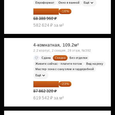
Евроформат
Окно в ванной
Ещё
57 446 726 ₽
-16%
68 388 960 ₽
582 624 ₽ за м²
4-комнатная,
109.2м²
2.2 корпус, 2 секция, 28 этаж, №392
Сдана
Скидка
Без отделки
Живите сейчас - платите потом
Вид на реку
Мастер-зона с санузлом и гардеробной
Ещё
67 653 986 ₽
-23%
87 862 320 ₽
619 542 ₽ за м²