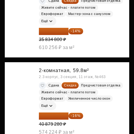
Сдана
Скидка
Предчистовая отделка
Живите сейчас - платите потом
Евроформат
Мастер-зона с санузлом
Ещё
30 817 928 ₽
-14%
35 834 800 ₽
610 256 ₽ за м²
2-комнатная,
59.8м²
2.3 корпус, 3 секция, 11 этаж, №463
Сдана
Скидка
Предчистовая отделка
Живите сейчас - платите потом
Евроформат
Увеличенное число окон
Ещё
34 338 595 ₽
-16%
40 879 280 ₽
574 224 ₽ за м²