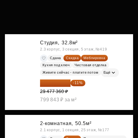
Студия,
32.8м²
2.3 корпус, 3 секция, 5 этаж, №419
Сдана
Скидка
Меблировка
Кухня под ключ
Чистовая отделка
Живите сейчас - платите потом
Ещё
26 234 850 ₽
-11%
29 477 360 ₽
799 843 ₽ за м²
2-комнатная,
50.5м²
2.1 корпус, 1 секция, 25 этаж, №177