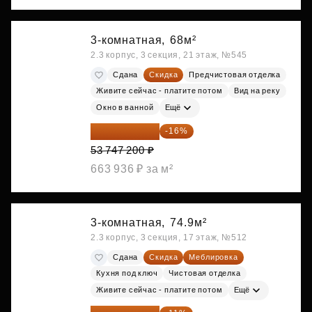
3-комнатная,
68м²
2.3 корпус, 3 секция, 21 этаж, №545
Сдана
Скидка
Предчистовая отделка
Живите сейчас - платите потом
Вид на реку
Окно в ванной
Ещё
45 147 648 ₽
-16%
53 747 200 ₽
663 936 ₽ за м²
3-комнатная,
74.9м²
2.3 корпус, 3 секция, 17 этаж, №512
Сдана
Скидка
Меблировка
Кухня под ключ
Чистовая отделка
Живите сейчас - платите потом
Ещё