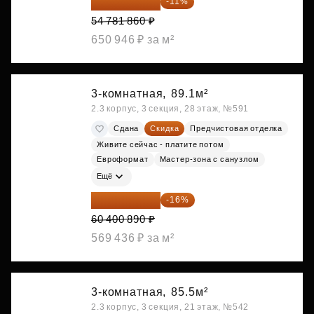
48 755 855 ₽
-11%
54 781 860 ₽
650 946 ₽ за м²
3-комнатная,
89.1м²
2.3 корпус, 3 секция, 28 этаж, №591
Сдана
Скидка
Предчистовая отделка
Живите сейчас - платите потом
Евроформат
Мастер-зона с санузлом
Ещё
50 736 748 ₽
-16%
60 400 890 ₽
569 436 ₽ за м²
3-комнатная,
85.5м²
2.3 корпус, 3 секция, 21 этаж, №542