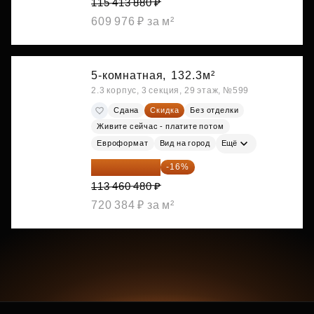
115 413 880 ₽
609 976 ₽ за м²
5-комнатная,
132.3м²
2.3 корпус, 3 секция, 29 этаж, №599
Сдана
Скидка
Без отделки
Живите сейчас - платите потом
Евроформат
Вид на город
Ещё
95 306 803 ₽
-16%
113 460 480 ₽
720 384 ₽ за м²