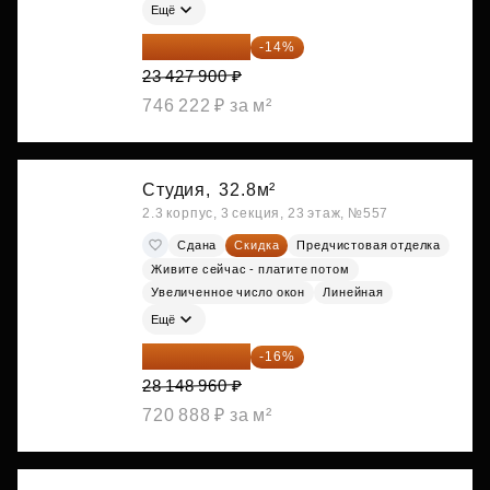
Ещё
20 147 994 ₽
-14%
23 427 900 ₽
746 222 ₽ за м²
Студия,
32.8м²
2.3 корпус, 3 секция, 23 этаж, №557
Сдана
Скидка
Предчистовая отделка
Живите сейчас - платите потом
Увеличенное число окон
Линейная
Ещё
23 645 126 ₽
-16%
28 148 960 ₽
720 888 ₽ за м²