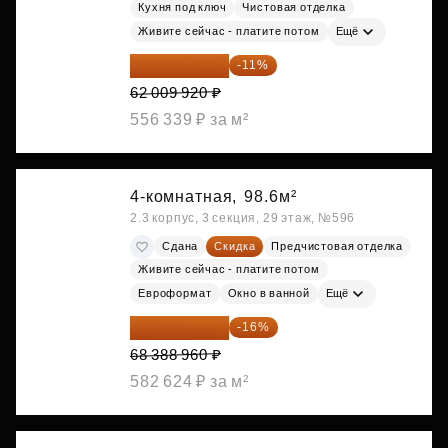
Кухня под ключ
Чистовая отделка
Живите сейчас - платите потом
Ещё
55 188 829 ₽
-11%
62 009 920 ₽
556 339 ₽ за м²
4-комнатная,
98.6м²
2.3 корпус, 3 секция, 29 этаж, №596
Сдана
Скидка
Предчистовая отделка
Живите сейчас - платите потом
Евроформат
Окно в ванной
Ещё
57 446 726 ₽
-16%
68 388 960 ₽
582 624 ₽ за м²