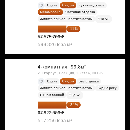
Сдана
Скидка
Кухня под ключ
Меблировка
Чистовая отделка
Живите сейчас - платите потом
Ещё
51 242 373 ₽
-11%
57 575 700 ₽
599 326 ₽ за м²
4-комнатная,
99.8м²
2.1 корпус, 1 секция, 28 этаж, №195
Сдана
Скидка
Без отделки
Живите сейчас - платите потом
Вид на реку
Окно в ванной
Ещё
51 622 149 ₽
-24%
67 923 880 ₽
517 256 ₽ за м²