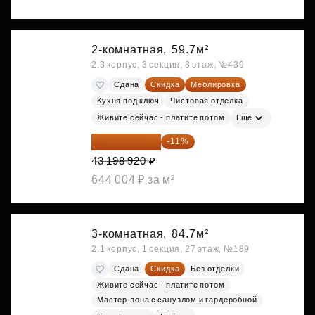
2-комнатная,
59.7м²
2.3 корпус, 3 секция, 8 этаж, №439
Сдана
Скидка
Меблировка
Кухня под ключ
Чистовая отделка
Живите сейчас - платите потом
Ещё
38 447 039 ₽
-11%
43 198 920 ₽
644 004 ₽ за м²
3-комнатная,
84.7м²
2.1 корпус, 1 секция, 27 этаж, №189
Сдана
Скидка
Без отделки
Живите сейчас - платите потом
Мастер-зона с санузлом и гардеробной