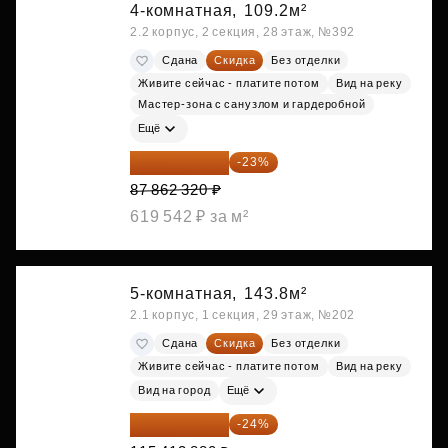
4-комнатная,
109.2м²
2.2 корпус, 2 секция, 28 этаж, №392
Сдана
Скидка
Без отделки
Живите сейчас - платите потом
Вид на реку
Мастер-зона с санузлом и гардеробной
Ещё
67 653 986 ₽
-23%
87 862 320 ₽
619 542 ₽ за м²
5-комнатная,
143.8м²
2.1 корпус, 1 секция, 29 этаж, №202
Сдана
Скидка
Без отделки
Живите сейчас - платите потом
Вид на реку
Вид на город
Ещё
87 714 549 ₽
-24%