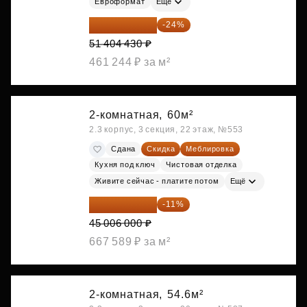
Евроформат
Ещё
39 067 367 ₽
-24%
51 404 430 ₽
461 244 ₽ за м²
2-комнатная,
60м²
2.3 корпус, 3 секция, 22 этаж, №553
Сдана
Скидка
Меблировка
Кухня под ключ
Чистовая отделка
Живите сейчас - платите потом
Ещё
40 055 340 ₽
-11%
45 006 000 ₽
667 589 ₽ за м²
2-комнатная,
54.6м²