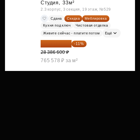
Студия,
33м²
2.3 корпус, 3 секция, 19 этаж, №529
Сдана
Скидка
Меблировка
Кухня под ключ
Чистовая отделка
Живите сейчас - платите потом
Ещё
25 264 074 ₽
-11%
28 386 600 ₽
765 578 ₽ за м²