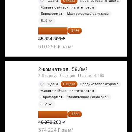
Сдана
Скидка
Предчистовая отделка
Живите сейчас - платите потом
Евроформат
Мастер-зона с санузлом
Ещё
30 817 928 ₽
-14%
35 834 800 ₽
610 256 ₽ за м²
2-комнатная,
59.8м²
2.3 корпус, 3 секция, 11 этаж, №463
Сдана
Скидка
Предчистовая отделка
Живите сейчас - платите потом
Евроформат
Увеличенное число окон
Ещё
34 338 595 ₽
-16%
40 879 280 ₽
574 224 ₽ за м²