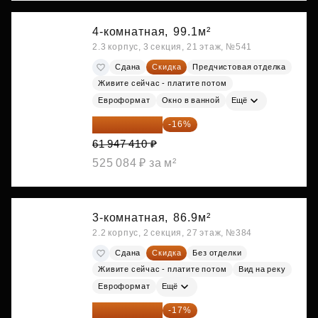
4-комнатная,
99.1м²
2.3 корпус, 3 секция, 21 этаж, №541
Сдана
Скидка
Предчистовая отделка
Живите сейчас - платите потом
Евроформат
Окно в ванной
Ещё
52 035 824 ₽
-16%
61 947 410 ₽
525 084 ₽ за м²
3-комнатная,
86.9м²
2.2 корпус, 2 секция, 27 этаж, №384
Сдана
Скидка
Без отделки
Живите сейчас - платите потом
Вид на реку
Евроформат
Ещё
53 078 259 ₽
-17%