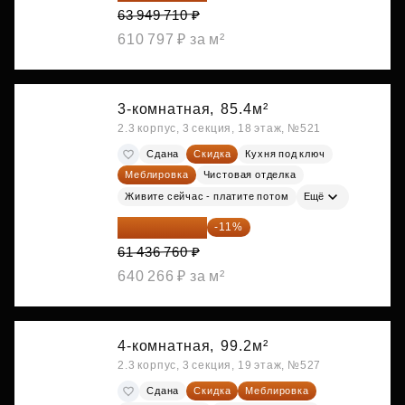
63 949 710 ₽
610 797 ₽ за м²
3-комнатная,
85.4м²
2.3 корпус, 3 секция, 18 этаж, №521
Сдана
Скидка
Кухня под ключ
Меблировка
Чистовая отделка
Живите сейчас - платите потом
Ещё
54 678 716 ₽
-11%
61 436 760 ₽
640 266 ₽ за м²
4-комнатная,
99.2м²
2.3 корпус, 3 секция, 19 этаж, №527
Сдана
Скидка
Меблировка