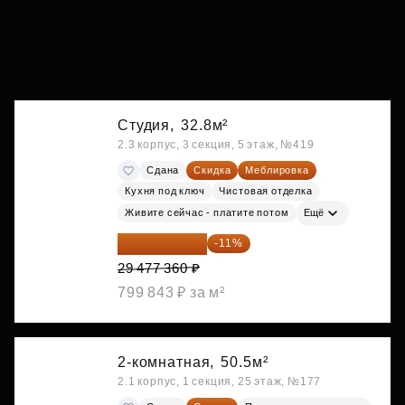
Студия,
32.8м²
2.3 корпус, 3 секция, 5 этаж, №419
Сдана
Скидка
Меблировка
Кухня под ключ
Чистовая отделка
Живите сейчас - платите потом
Ещё
26 234 850 ₽
-11%
29 477 360 ₽
799 843 ₽ за м²
2-комнатная,
50.5м²
2.1 корпус, 1 секция, 25 этаж, №177