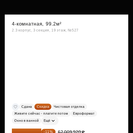
4-комнатная,
99.2м²
2.3 корпус, 3 секция, 19 этаж, №527
Сдана
Скидка
Чистовая отделка
Живите сейчас - платите потом
Евроформат
Окно в ванной
Ещё
55 188 829 ₽
62 009 920 ₽
-11%