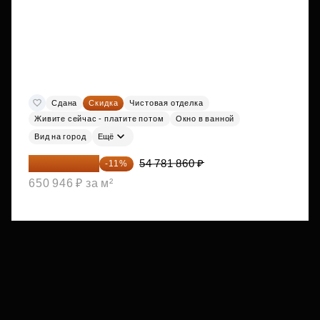
Сдана
Скидка
Чистовая отделка
Живите сейчас - платите потом
Окно в ванной
Вид на город
Ещё
48 755 855 ₽
54 781 860 ₽
-11%
650 946 ₽ за м²