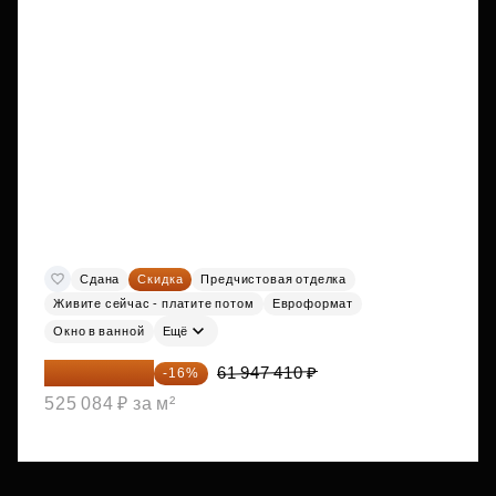
Сдана
Скидка
Предчистовая отделка
Живите сейчас - платите потом
Евроформат
Окно в ванной
Ещё
52 035 824 ₽
61 947 410 ₽
-16%
525 084 ₽ за м²