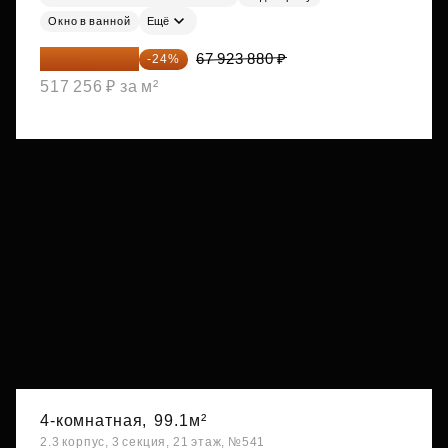
Окно в ванной
Ещё
51 622 149 ₽
67 923 880 ₽
-24%
517 256 ₽ за м²
4-комнатная,
99.1м²
2.3 корпус, 3 секция, 21 этаж, №541