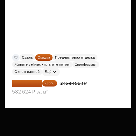
Сдана
Скидка
Предчистовая отделка
Живите сейчас - платите потом
Евроформат
Окно в ванной
Ещё
57 446 726 ₽
68 388 960 ₽
-16%
582 624 ₽ за м²