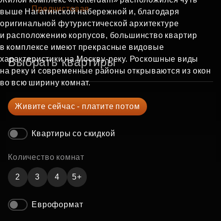
Предчистовая
выше Нагатинской набережной и, благодаря
оригинальной футуристической архитектуре
и расположению корпусов, большинство квартир
в комплексе имеют прекрасные видовые
характеристики на Москву‑реку. Роскошные виды
Выбрать квартиры
на реку и современные районы открываются из окон
во всю ширину комнат.
Живите сейчас - платите потом
Квартиры со скидкой
Количество комнат
2
3
4
5+
Евроформат