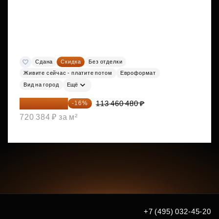
Сдана
Скидка
Без отделки
Живите сейчас - платите потом
Евроформат
Вид на город
Ещё
95 306 803 ₽
113 460 480 ₽
-16%
720 384 ₽ за м²
+7 (495) 032-45-20