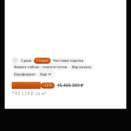
Сдана
Скидка
Чистовая отделка
Живите сейчас - платите потом
Вид на реку
Евроформат
Ещё
40 410 770 ₽
45 405 360 ₽
-11%
740 124 ₽ за м²