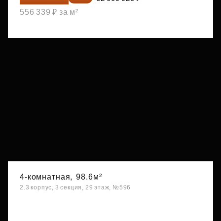
556 339 ₽ за м²
4-комнатная,
98.6м²
2.3 корпус, 3 секция, 29 этаж, №596