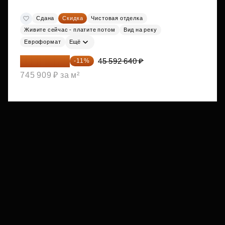
Сдана
Скидка
Чистовая отделка
Живите сейчас - платите потом
Вид на реку
Евроформат
Ещё
40 577 450 ₽
45 592 640 ₽
-11%
745 909 ₽ за м²