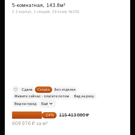
5-комнатная,
143.8м²
2.1 корпус, 1 секция, 29 этаж, №202
Сдана
Скидка
Без отделки
Живите сейчас - платите потом
Вид на реку
Вид на город
Ещё
87 714 549 ₽
115 413 880 ₽
-24%
609 976 ₽ за м²