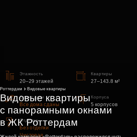
Этажность
Квартиры
20–29 этажей
27–143.8 м²
Роттердам
Видовые квартиры
Видовые квартиры
Срок сдачи
Корпуса
Все дома сданы
5 корпусов
c панорамными окнами
в ЖК Роттердам
Отделка
Без отделки
Чистовая
Жилой комплекс «Rotterdam» расположился чуть