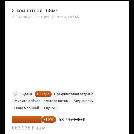
3-комнатная,
68м²
2.3 корпус, 3 секция, 21 этаж, №545
Сдана
Скидка
Предчистовая отделка
Живите сейчас - платите потом
Вид на реку
Окно в ванной
Ещё
45 147 648 ₽
53 747 200 ₽
-16%
663 936 ₽ за м²