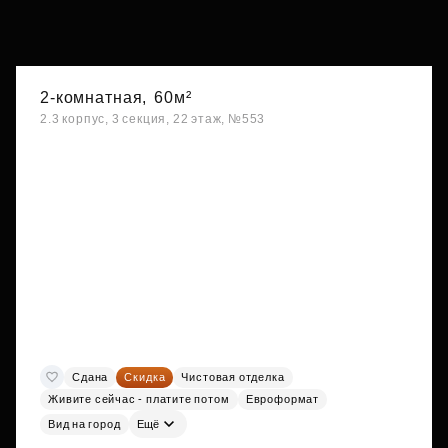
2-комнатная,
60м²
2.3 корпус, 3 секция, 22 этаж, №553
Сдана
Скидка
Чистовая отделка
Живите сейчас - платите потом
Евроформат
Вид на город
Ещё