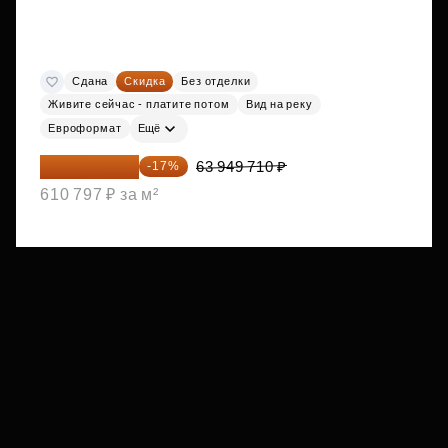
Сдана
Скидка
Без отделки
Живите сейчас - платите потом
Вид на реку
Евроформат
Ещё
53 078 259 ₽
63 949 710 ₽
-17%
610 797 ₽ за м²