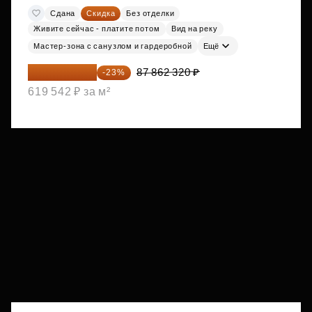
Сдана
Скидка
Без отделки
Живите сейчас - платите потом
Вид на реку
Мастер-зона с санузлом и гардеробной
Ещё
67 653 986 ₽
87 862 320 ₽
-23%
619 542 ₽ за м²