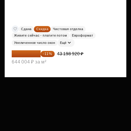
Сдана
Скидка
Чистовая отделка
Живите сейчас - платите потом
Евроформат
Увеличенное число окон
Ещё
38 447 039 ₽
43 198 920 ₽
-11%
644 004 ₽ за м²