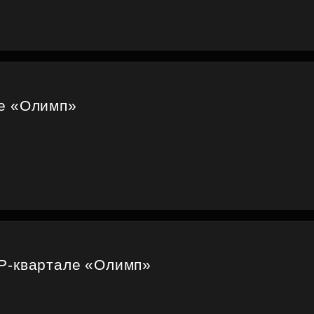
е «Олимп»
P-квартале «Олимп»