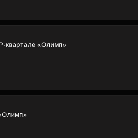
P-квартале «Олимп»
 «Олимп»