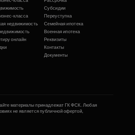
изнес-класса
Рассрочка
движимость
Субсидии
изнес-класса
Переуступка
кая недвижимость
Семейная ипотека
недвижимость
Военная ипотека
ртиру онлайн
Реквизиты
дки
Контакты
Документы
 сайте материалы принадлежат ГК ФСК. Любая
овиях не является публичной офертой,