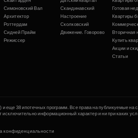
Скай Гарден
Датский квартал
Квартиры б
Симоновский Вал
Скандинавский
Готовая не
Архитектор
Настроение
Квартиры б
Роттердам
Сколковский
Коммерчес
Сидней Прайм
Движение. Говорово
Вторичная 
Режиссер
Купить ква
Акции и ски
Статьи
5) и еще 38 ипотечных программ. Все права на публикуемые на
т исключительно информационный характер и ни при каких усл
а конфиденциальности