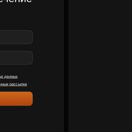
ых данных
нные рассылки