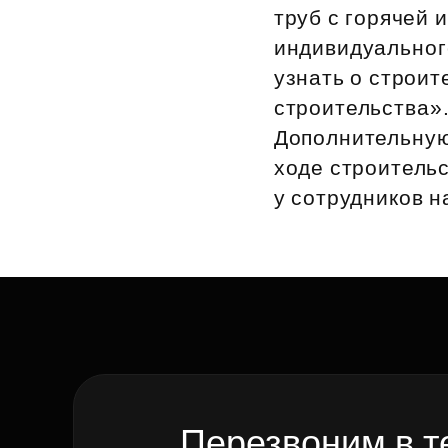
труб с горячей 
Рефинансирование
индивидуального
узнать о строит
строительства».
Дополнительную
ходе строительс
у сотрудников н
Перезвоним в т