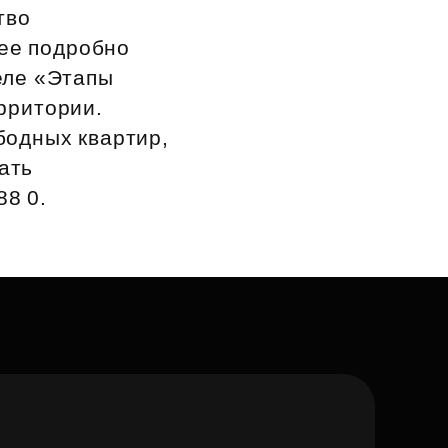
тво
лее подробно
еле «Этапы
рритории.
бодных квартир,
ать
88 0.