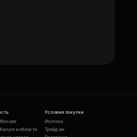
е квартиру мечты
о удобным
 параметрам
ость
Условия покупки
 Москве
Ипотека
Калуге и области
Трейд-ин
Подобрать