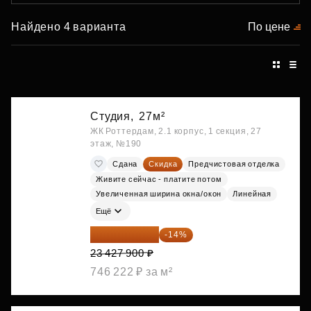
Найдено 4 варианта
По цене
Студия,
27м²
ЖК Роттердам, 2.1 корпус, 1 секция, 27
этаж, №190
Сдана
Скидка
Предчистовая отделка
Живите сейчас - платите потом
Увеличенная ширина окна/окон
Линейная
Ещё
20 147 994 ₽
-14%
23 427 900 ₽
746 222 ₽ за м²