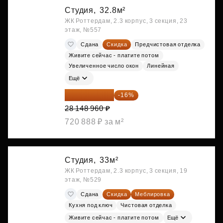
Студия,
32.8м²
ЖК Роттердам, 2.3 корпус, 3 секция, 23
этаж, №557
Сдана
Скидка
Предчистовая отделка
Живите сейчас - платите потом
Увеличенное число окон
Линейная
Ещё
23 645 126 ₽
-16%
28 148 960 ₽
720 888 ₽ за м²
Студия,
33м²
ЖК Роттердам, 2.3 корпус, 3 секция, 19
этаж, №529
Сдана
Скидка
Меблировка
Кухня под ключ
Чистовая отделка
Живите сейчас - платите потом
Ещё