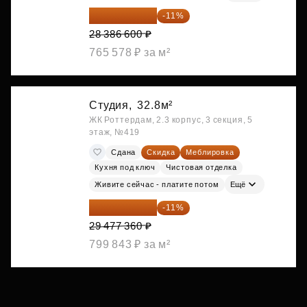
25 264 074 ₽
-11%
28 386 600 ₽
765 578 ₽ за м²
Студия,
32.8м²
ЖК Роттердам, 2.3 корпус, 3 секция, 5
этаж, №419
Сдана
Скидка
Меблировка
Кухня под ключ
Чистовая отделка
Живите сейчас - платите потом
Ещё
26 234 850 ₽
-11%
29 477 360 ₽
799 843 ₽ за м²