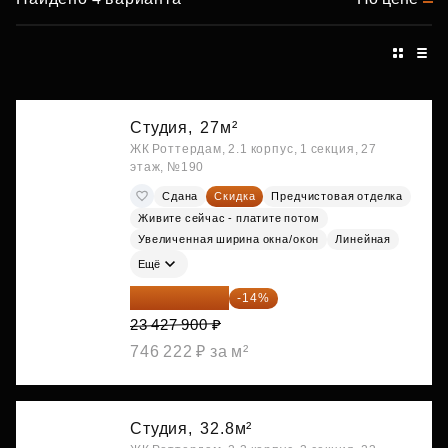
Студия,
27м²
ЖК Роттердам, 2.1 корпус, 1 секция, 27
этаж, №190
Сдана
Скидка
Предчистовая отделка
Живите сейчас - платите потом
Увеличенная ширина окна/окон
Линейная
Ещё
20 147 994 ₽
-14%
23 427 900 ₽
746 222 ₽ за м²
Студия,
32.8м²