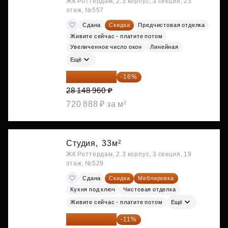
ЖК Роттердам, 2.3 корпус, 3 секция, 23
этаж, №557
Сдана
Скидка
Предчистовая отделка
Живите сейчас - платите потом
Увеличенное число окон
Линейная
Ещё
23 645 126 ₽
-16%
28 148 960 ₽
720 888 ₽ за м²
Студия,
33м²
ЖК Роттердам, 2.3 корпус, 3 секция, 19
этаж, №529
Сдана
Скидка
Меблировка
Кухня под ключ
Чистовая отделка
Живите сейчас - платите потом
Ещё
25 264 074 ₽
-11%