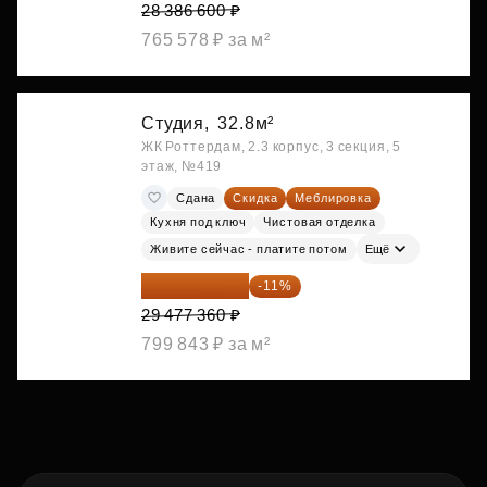
28 386 600 ₽
765 578 ₽ за м²
Студия,
32.8м²
ЖК Роттердам, 2.3 корпус, 3 секция, 5
этаж, №419
Сдана
Скидка
Меблировка
Кухня под ключ
Чистовая отделка
Живите сейчас - платите потом
Ещё
26 234 850 ₽
-11%
29 477 360 ₽
799 843 ₽ за м²