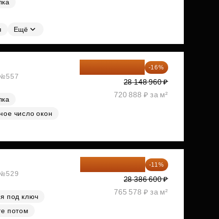
лка
я
Ещё
23 645 126 ₽
-16%
, №557
28 148 960 ₽
720 888 ₽ за м²
лка
ное число окон
25 264 074 ₽
-11%
, №529
28 386 600 ₽
765 578 ₽ за м²
я под ключ
те потом