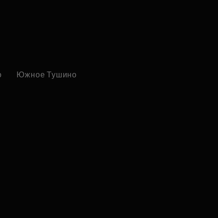
о
Южное Тушино