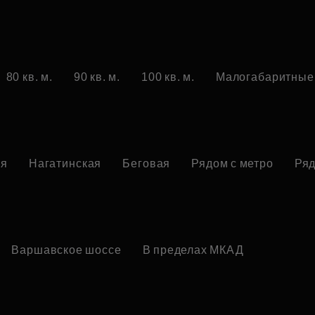
80 кв. м.
90 кв. м.
100 кв. м.
Малогабаритные
ая
Нагатинская
Беговая
Рядом с метро
Ряд
Варшавское шоссе
В пределах МКАД