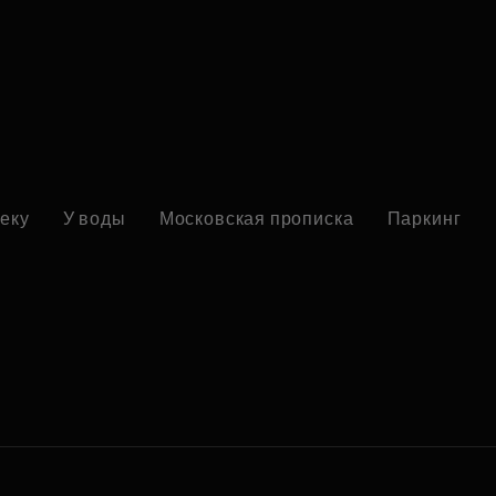
реку
У воды
Московская прописка
Паркинг