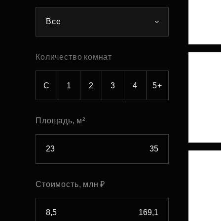
Рефинансирование
Все
Количество комнат
С
1
2
3
4
5+
Площадь, м²
Стоимость, млн ₽