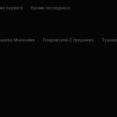
ме первого
Кроме последнего
ошево-Мневники
Покровское-Стрешнево
Тушин