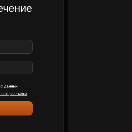
ечение
ых данных
нные рассылки