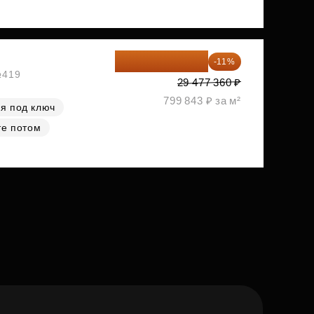
26 234 850 ₽
-11%
№419
29 477 360 ₽
799 843 ₽ за м²
я под ключ
те потом