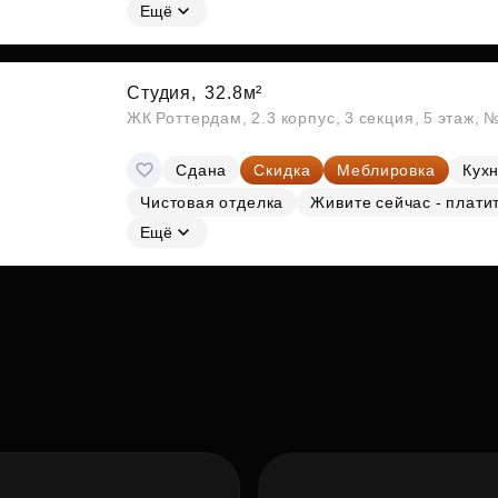
Ещё
Студия,
32.8м²
ЖК Роттердам, 2.3 корпус, 3 секция, 5 этаж, 
Сдана
Скидка
Меблировка
Кухн
Чистовая отделка
Живите сейчас - плати
Ещё