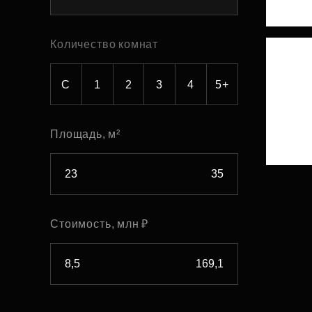
Рефинансирование
Количество комнат
С
1
2
3
4
5+
Площадь, м²
Стоимость, млн ₽