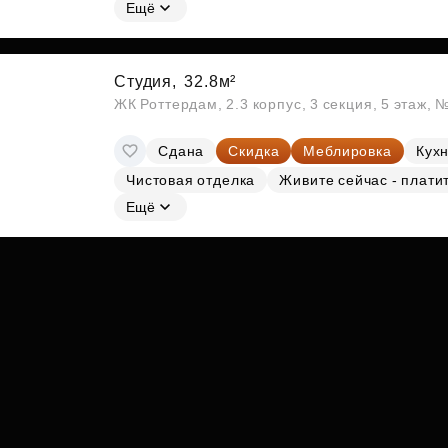
Субсидии
Ещё
Студия,
32.8м²
ЖК Роттердам, 2.3 корпус, 3 секция, 5 этаж, 
Сдана
Скидка
Меблировка
Кухн
Чистовая отделка
Живите сейчас - плати
Ещё