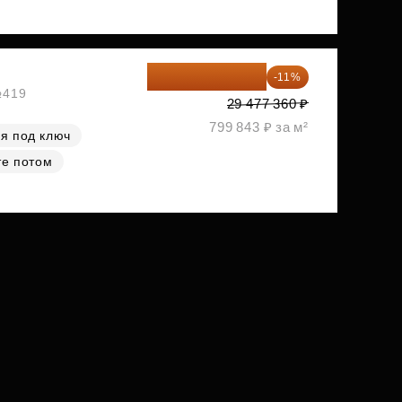
26 234 850 ₽
-11%
№419
29 477 360 ₽
799 843 ₽ за м²
я под ключ
те потом