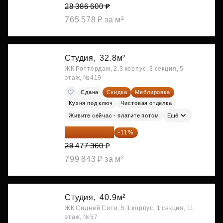
28 386 600 ₽
765 578 ₽ за м²
Студия,
32.8м²
ЖК Роттердам, 2.3 корпус, 3 секция, 5
этаж, №419
Сдана
Скидка
Меблировка
Кухня под ключ
Чистовая отделка
Живите сейчас - платите потом
Ещё
26 234 850 ₽
-11%
29 477 360 ₽
799 843 ₽ за м²
Студия,
40.9м²
ЖК Сидней Сити, 5.1 корпус, 1 секция, 11
этаж, №57