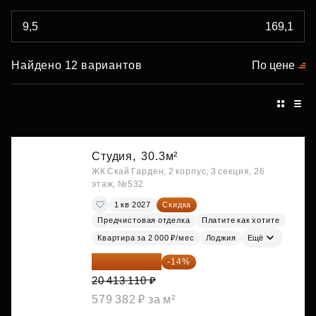
Найдено 12 вариантов
По цене
Студия,
30.3м²
ЖК Скай Гарден, 2 корпус, 3 секция, 26
этаж, №532
1 кв 2027
Скидка
Предчистовая отделка
Платите как хотите
Квартира за 2 000 ₽/мес
Лоджия
Ещё
17 555 275 ₽
-14%
20 413 110 ₽
579 382 ₽ за м²