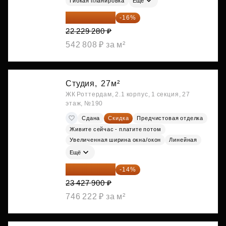
Гибкая планировка
Ещё
18 672 595 ₽
-16%
22 229 280 ₽
542 808 ₽ за м²
Студия,
27м²
ЖК Роттердам, 2.1 корпус, 1 секция, 27
этаж, №190
Сдана
Скидка
Предчистовая отделка
Живите сейчас - платите потом
Увеличенная ширина окна/окон
Линейная
Ещё
20 147 994 ₽
-14%
23 427 900 ₽
746 222 ₽ за м²