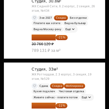
Студия,
30.8м²
ЖК Сидней Сити, 6.2 корпус, 2 секция, 26
этаж, №434
3 кв 2027
Скидка
Без отделки
Платите как хотите
Вид на бульвар
Вид на Москву-реку
Ещё
24 305 235 ₽
-21%
30 766 120 ₽
789 131 ₽ за м²
Студия,
33м²
ЖК Роттердам, 2.3 корпус, 3 секция, 19
этаж, №529
Сдана
Скидка
Меблировка
Кухня под ключ
Чистовая отделка
Живите сейчас - платите потом
Ещё
25 264 074 ₽
-11%