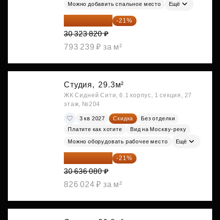
Можно добавить спальное место
Ещё
23 955 818 ₽
-21%
30 323 820 ₽
793 239 ₽ за м²
Студия,
29.3м²
ЖК Сидней Сити, 6.1 корпус, 1 секция, 27
этаж, №204
3 кв 2027
Скидка
Без отделки
Платите как хотите
Вид на Москву-реку
Можно оборудовать рабочее место
Ещё
24 202 503 ₽
-21%
30 636 080 ₽
826 024 ₽ за м²