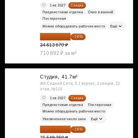
1 кв 2027
Скидка
Предчистовая отделка
Окно в ванной
Постирочная
Можно оборудовать рабочее место
Ещё
29 075 483 ₽
-16%
34 613 670 ₽
710 892 ₽ за м²
Студия,
41.7м²
ЖК Сидней Сити, 5.1 корпус, 1 секция, 21
этаж, №115
1 кв 2027
Скидка
Предчистовая отделка
Постирочная
Можно оборудовать рабочее место
Увеличенное число окон
Ещё
29 861 370 ₽
-16%
35 549 250 ₽