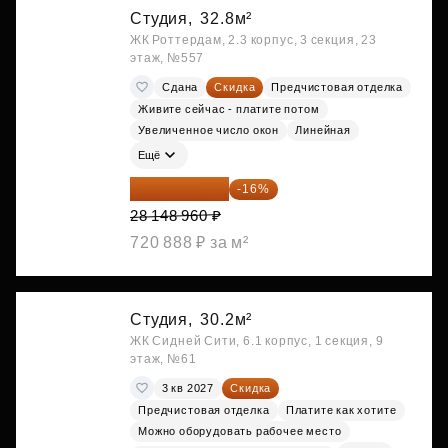
Студия,
32.8м²
ЖК Роттердам, 2.3 корпус, 3 секция, 23
этаж, №557
Сдана
Скидка
Предчистовая отделка
Живите сейчас - платите потом
Увеличенное число окон
Линейная
Ещё
23 645 126 ₽
-16%
28 148 960 ₽
720 888 ₽ за м²
Студия,
30.2м²
ЖК Сидней Сити, 6.1 корпус, 1 секция, 9
этаж, №61
3 кв 2027
Скидка
Предчистовая отделка
Платите как хотите
Можно оборудовать рабочее место