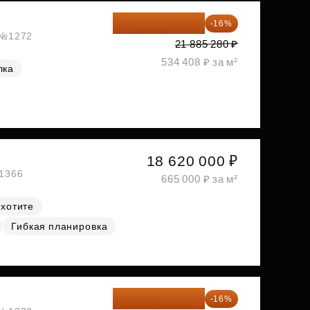
18 383 635 ₽
-16%
, №1272
21 885 280 ₽
534 408 ₽ за м²
лка
18 620 000 ₽
№1366
665 000 ₽ за м²
 хотите
Гибкая планировка
18 672 595 ₽
-16%