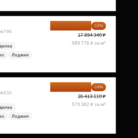
15 747 019 ₽
-12%
, №796
17 894 340 ₽
589 776 ₽ за м²
делка
ес
Лоджия
17 555 275 ₽
-14%
, №532
20 413 110 ₽
579 382 ₽ за м²
делка
ес
Лоджия