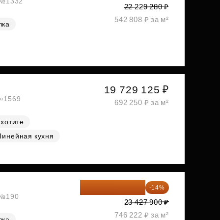
, №1332
22 229 280 ₽
542 808 ₽ за м²
лка
19 729 125 ₽
 №1569
692 250 ₽ за м²
 хотите
Линейная кухня
20 147 994 ₽
-14%
, №190
23 427 900 ₽
746 222 ₽ за м²
лка