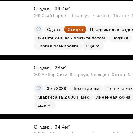
Студия,
34.4м²
ЖК Скай Гарден, 1 корпус, 7 секция, 15 этаж
Сдана
Скидка
Предчистовая отде
Живите сейчас - платите потом
Лоджия
Гибкая планировка
Ещё
Студия,
28м²
ЖК Амбер Сити, 6 корпус, 1 секция, 3 этаж, 
3 кв 2029
Без отделки
Платите как
Квартира за 2 000 ₽/мес
Линейная кухня
Ещё
Студия,
34.4м²