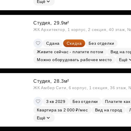
Ещё
Студия,
29.9м²
ЖК Архитектор, 1 корпус, 2 секция, 40 этаж, 
Сдана
Скидка
Без отделки
Живите сейчас - платите потом
Вид на го
Можно оборудовать рабочее место
Ещё
Студия,
28.3м²
ЖК Амбер Сити, 6 корпус, 1 секция, 36 этаж,
3 кв 2029
Без отделки
Платите как
Квартира за 2 000 ₽/мес
Вид на город
Ещё