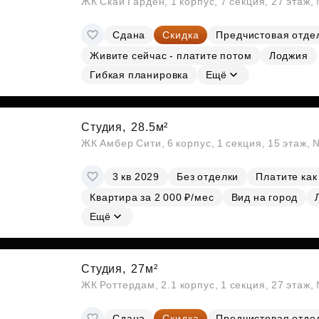
ЖК Скай Гарден, 1 корпус, 7 секция, 27 этаж
Сдана
Скидка
Предчистовая отде
Живите сейчас - платите потом
Лоджия
Гибкая планировка
Ещё
Студия,
28.5м²
ЖК Амбер Сити, 6 корпус, 1 секция, 15 этаж,
3 кв 2029
Без отделки
Платите как
Квартира за 2 000 ₽/мес
Вид на город
Ещё
Студия,
27м²
ЖК Роттердам, 2.1 корпус, 1 секция, 27 этаж
Сдана
Скидка
Предчистовая отде