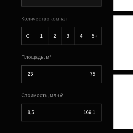
Рефинансирование
Количество комнат
С
1
2
3
4
5+
Площадь, м²
Стоимость, млн ₽