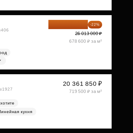
20 290 140 ₽
-22%
№406
26 013 000 ₽
678 600 ₽ за м²
род
20 361 850 ₽
 №1927
719 500 ₽ за м²
 хотите
Линейная кухня