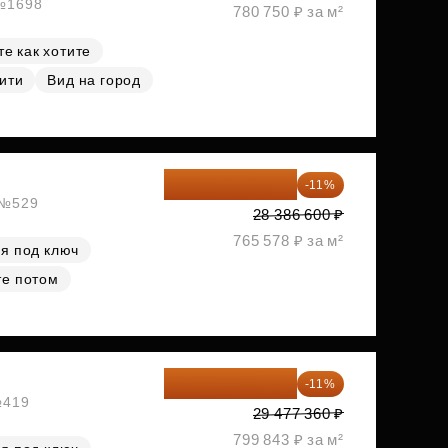
 №1698
780 750 ₽ за м²
е как хотите
ити
Вид на город
25 264 074 ₽
-11%
, №529
28 386 600 ₽
765 578 ₽ за м²
я под ключ
те потом
26 234 850 ₽
-11%
№419
29 477 360 ₽
799 843 ₽ за м²