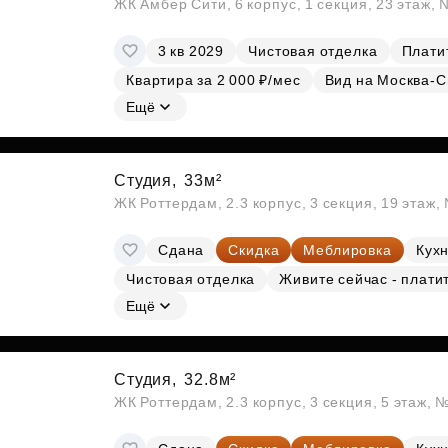
ЖК Амбер Сити, 6 корпус, 1 секция, 23 этаж,
3 кв 2029
Чистовая отделка
Платит
Квартира за 2 000 ₽/мес
Вид на Москва-С
Ещё
Студия,
33м²
ЖК Роттердам, 2.3 корпус, 3 секция, 19 этаж
Сдана
Скидка
Меблировка
Кухн
Чистовая отделка
Живите сейчас - плати
Ещё
Студия,
32.8м²
ЖК Роттердам, 2.3 корпус, 3 секция, 5 этаж, 