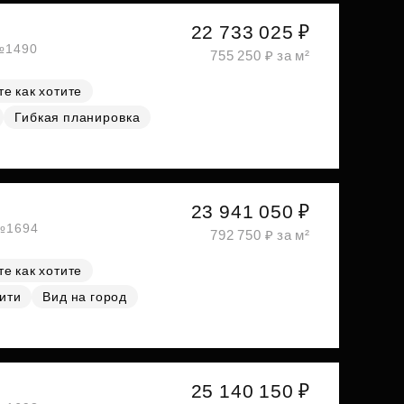
22 733 025 ₽
 №1490
755 250 ₽ за м²
е как хотите
Гибкая планировка
23 941 050 ₽
 №1694
792 750 ₽ за м²
е как хотите
ити
Вид на город
25 140 150 ₽