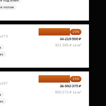
я под ключ
те потом
26 349 323 ₽
-23%
 №273
34 219 900 ₽
921 305 ₽ за м²
а
ес
28 484 129 ₽
-23%
 №257
36 992 375 ₽
850 273 ₽ за м²
а
ес