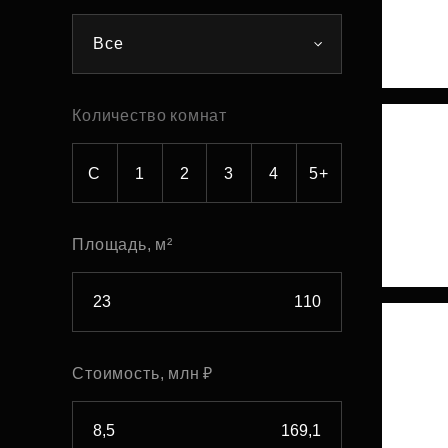
Рефинансирование
Все
Количество комнат
С
1
2
3
4
5+
Площадь, м²
Стоимость, млн ₽