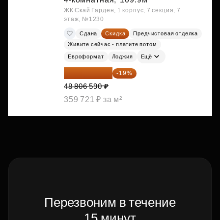
ЖК Скай Гарден, 1 корпус, 7 секция, 7
этаж, №1230
Сдана
Скидка
Предчистовая отделка
Живите сейчас - платите потом
Евроформат
Лоджия
Ещё
39 533 338 ₽
-19%
48 806 590 ₽
359 721 ₽ за м²
Перезвоним в течение
15 минут