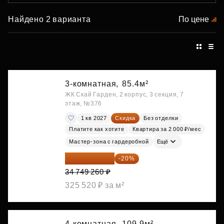
Найдено 2 варианта
По цене
3-комнатная,
85.4м²
ЖК Скай Гарден, 2 корпус, 3 секция, 7
этаж, №376
1 кв 2027
Скидка
Без отделки
Платите как хотите
Квартира за 2 000 ₽/мес
Мастер-зона с гардеробной
Ещё
27 799 408 ₽
-20%
34 749 260 ₽
325 520 ₽ за м²
4-комнатная,
109.9м²