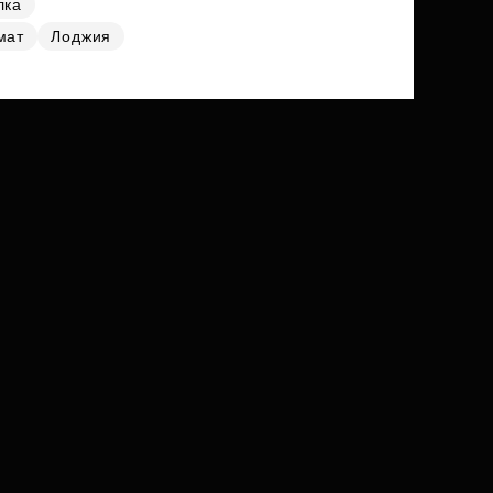
лка
мат
Лоджия