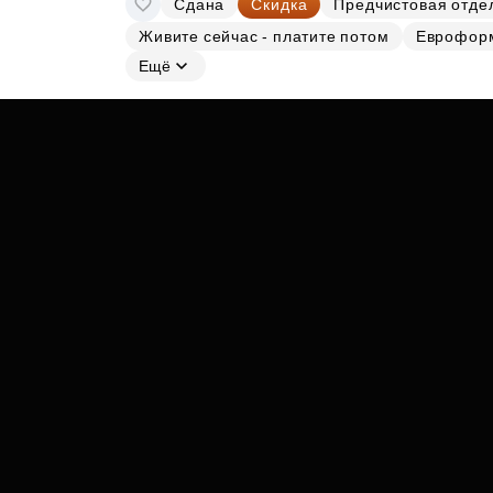
Сдана
Скидка
Предчистовая отде
Субсидии
Живите сейчас - платите потом
Еврофор
Ещё