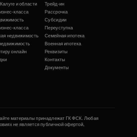
Калуге и области
Трейд-ин
изнес-класса
Рассрочка
движимость
Субсидии
изнес-класса
Переуступка
кая недвижимость
Семейная ипотека
недвижимость
Военная ипотека
ртиру онлайн
Реквизиты
дки
Контакты
Документы
 сайте материалы принадлежат ГК ФСК. Любая
овиях не является публичной офертой,