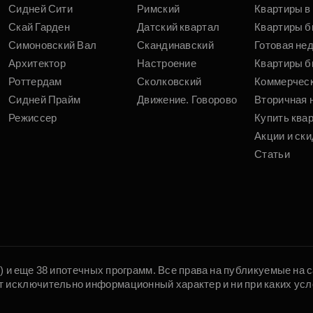
Сидней Сити
Римский
Квартиры в 
Скай Гарден
Датский квартал
Квартиры б
Симоновский Вал
Скандинавский
Готовая не
Архитектор
Настроение
Квартиры б
Роттердам
Сколковский
Коммерчес
Сидней Прайм
Движение. Говорово
Вторичная 
Режиссер
Купить ква
Акции и ски
Статьи
5) и еще 38 ипотечных программ. Все права на публикуемые на
т исключительно информационный характер и ни при каких усл