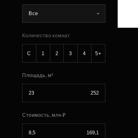
Рефинансирование
Все
Количество комнат
С
1
2
3
4
5+
Площадь, м²
Стоимость, млн ₽