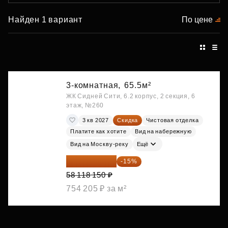
Найден 1 вариант
По цене
3-комнатная,
65.5м²
ЖК Сидней Сити, 6.2 корпус, 2 секция, 6
этаж, №260
3 кв 2027
Скидка
Чистовая отделка
Платите как хотите
Вид на набережную
Вид на Москву-реку
Ещё
49 400 428 ₽
-15%
58 118 150 ₽
754 205 ₽ за м²