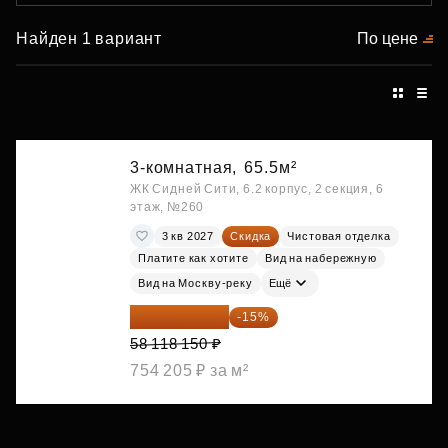
Найден 1 вариант
По цене
3-комнатная,
65.5м²
ЖК Сидней Сити, 6.2 корпус, 2 секция, 6
этаж, №260
3 кв 2027
Скидка
Чистовая отделка
Платите как хотите
Вид на набережную
Вид на Москву-реку
Ещё
49 400 428 ₽
-15%
58 118 150 ₽
754 205 ₽ за м²