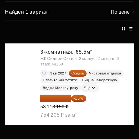
Найден 1 вариант
По цене
3-комнатная,
65.5м²
ЖК Сидней Сити, 6.2 корпус, 2 секция, 6
этаж, №260
3 кв 2027
Скидка
Чистовая отделка
Платите как хотите
Вид на набережную
Вид на Москву-реку
Ещё
49 400 428 ₽
-15%
58 118 150 ₽
754 205 ₽ за м²